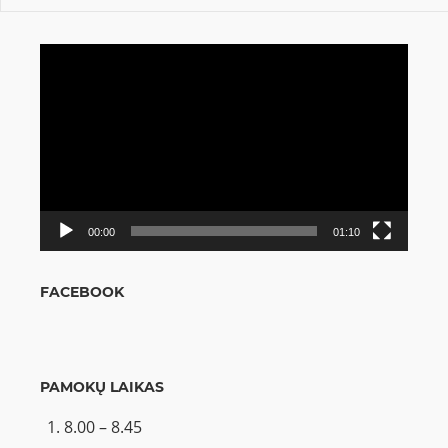
Video
grotuvas
00:00
01:10
FACEBOOK
PAMOKŲ LAIKAS
8.00 – 8.45