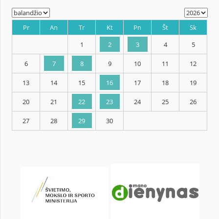
KALENDORIUS
Pr
An
Tr
Kt
Pn
Št
1
2
3
4
6
7
8
9
10
11
13
14
15
16
17
18