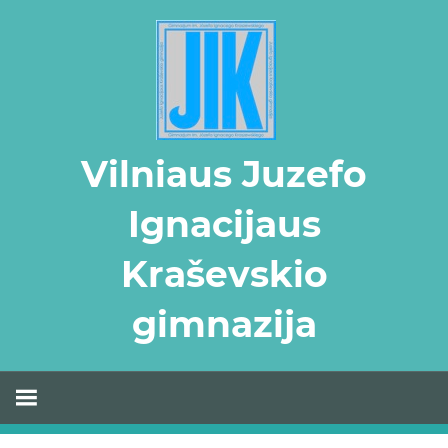
Skip
to
content
Vilniaus Juzefo
Ignacijaus
Kraševskio
gimnazija