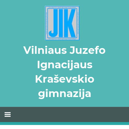
Skip
to
content
Vilniaus Juzefo
Ignacijaus
Kraševskio
gimnazija