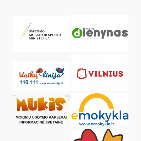
Pr
An
Tr
Kt
Pn
Št
1
2
3
4
6
7
8
9
10
11
13
14
15
16
17
18
20
21
22
23
24
25
27
28
29
30