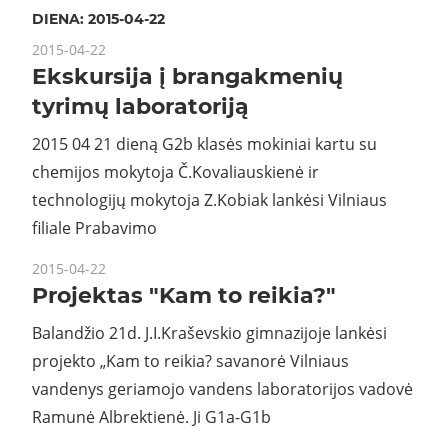
DIENA:
2015-04-22
2015-04-22
Ekskursija į brangakmenių
tyrimų laboratoriją
2015 04 21 dieną G2b klasės mokiniai kartu su
chemijos mokytoja Č.Kovaliauskienė ir
technologijų mokytoja Z.Kobiak lankėsi Vilniaus
filiale Prabavimo
2015-04-22
Projektas "Kam to reikia?"
Balandžio 21d. J.I.Kraševskio gimnazijoje lankėsi
projekto „Kam to reikia? savanorė Vilniaus
vandenys geriamojo vandens laboratorijos vadovė
Ramunė Albrektienė. Ji G1a-G1b