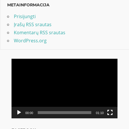
METAINFORMACIJA
Prisijungti
Įrašų RSS srautas
Komentarų RSS srautas
WordPress.org
Video
grotuvas
00:00
01:10