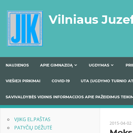
Skip
to
Vilniaus Juze
content
NAUJIENOS
APIE GIMNAZIJĄ
UGDYMAS
VIEŠIEJI PIRKIMAI
COVID-19
UTA (UGDYMO TUR
SAVIVALDYBĖS VIDINIS INFORMACIJOS APIE PAŽEIDIMU
VJIKG EL.PAŠTAS
2015-04-02
PATYČIŲ DĖŽUTĖ
Moksl