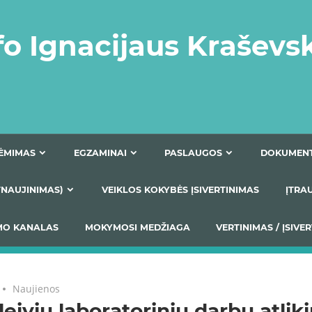
fo Ignacijaus Kraševs
PRIĖMIMAS
EGZAMINAI
PASLAUGOS
NIO ATNAUJINIMAS)
VEIKLOS KOKYBĖS ĮSIVERTINIM
S TEIKIMO KANALAS
MOKYMOSI MEDŽIAGA
VERTIN
Naujienos
eivių laboratorinių darbų atlik