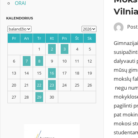
ORAI
Vilni
Pos
Gimnazijai
susipažint
KALENDORIUS
dalyvauti 
mūsų gimn
mokslų fak
Pr
An
Tr
Kt
Pn
Št
Sk
negu numa
1
2
3
4
5
mokyklose
pagilinti 
6
7
8
9
10
11
12
pat mokini
mokosi st
13
14
15
16
17
18
19
studentam