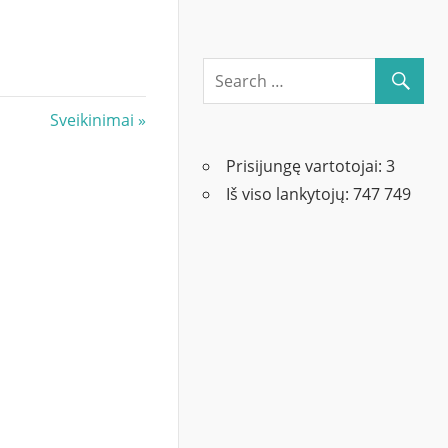
Next
Sveikinimai
Post:
Prisijungę vartotojai:
3
Iš viso lankytojų:
747 749