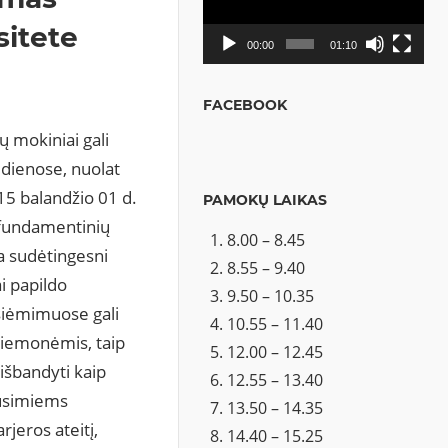
sitete
00:00
01:10
FACEBOOK
 mokiniai gali
 dienose, nuolat
015 balandžio 01 d.
PAMOKŲ LAIKAS
 fundamentinių
8.00 – 8.45
ra sudėtingesni
8.55 – 9.40
i papildo
9.50 – 10.35
siėmimuose gali
10.55 – 11.40
priemonėmis, taip
12.00 – 12.45
išbandyti kaip
12.55 – 13.40
būsimiems
13.50 – 14.35
jeros ateitį,
14.40 – 15.25