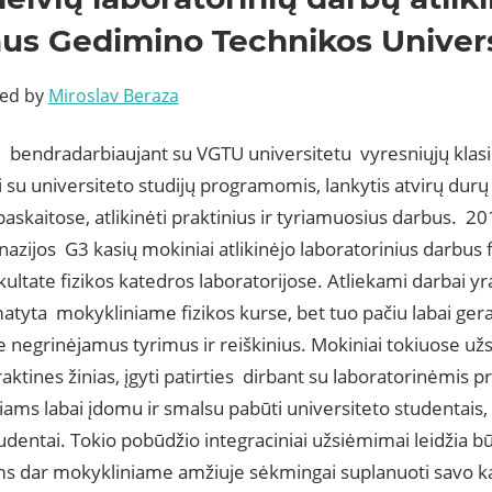
aus Gedimino Technikos Univer
ted by
Miroslav Beraza
 bendradarbiaujant su VGTU universitetu vyresniųjų klasių
i su universiteto studijų programomis, lankytis atvirų durų
paskaitose, atlikinėti praktinius ir tyriamuosius darbus. 2
azijos G3 kasių mokiniai atlikinėjo laboratorinius darbus
ultate fizikos katedros laboratorijose. Atliekami darbai y
tyta mokykliniame fizikos kurse, bet tuo pačiu labai gera
 negrinėjamus tyrimus ir reiškinius. Mokiniai tokiuose už
praktines žinias, įgyti patirties dirbant su laboratorinėmis 
ams labai įdomu ir smalsu pabūti universiteto studentais, 
udentai. Tokio pobūdžio integraciniai užsiėmimai leidžia 
s dar mokykliniame amžiuje sėkmingai suplanuoti savo kar