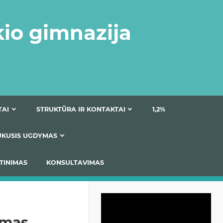
kio gimnazija
DOKUMENTAI
STRUKTŪRA IR KONTAKTAI
1
AS
ĮTRAUKUSIS UGDYMAS
IMAS / ĮSIVERTINIMAS
KONSULTAVIMAS
Video
grotuvas
imas