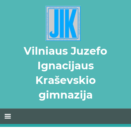
Skip
to
content
Vilniaus Juzefo
Ignacijaus
Kraševskio
gimnazija