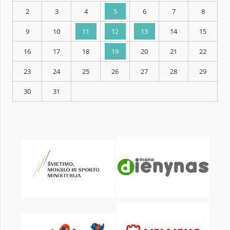
KALENDORIUS
Pr
An
Tr
Kt
Pn
Št
2
3
4
5
6
7
9
10
11
12
13
14