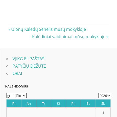
Navigacija
Previous
Ulonų Kalėdų Senelis mūsų mokykloje
Post:
Next
Kalėdiniai vaidinimai mūsų mokykloje
tarp
Post:
įrašų
VJIKG EL.PAŠTAS
PATYČIŲ DĖŽUTĖ
ORAI