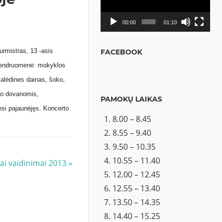
00:00
01:10
urmistras, 13 -asis
FACEBOOK
 bendruomenė: mokyklos
kalėdines dainas, šoko,
ino dovanomis,
PAMOKŲ LAIKAS
ėsi pajaunėjęs. Koncerto
8.00 – 8.45
8.55 – 9.40
9.50 – 10.35
10.55 – 11.40
ai vaidinimai 2013
12.00 – 12.45
12.55 – 13.40
13.50 – 14.35
14.40 – 15.25