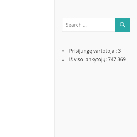
Prisijungę vartotojai:
3
Iš viso lankytojų:
747 369