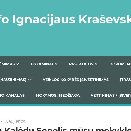
fo Ignacijaus Kraševs
PRIĖMIMAS
EGZAMINAI
PASLAUGOS
NIO ATNAUJINIMAS)
VEIKLOS KOKYBĖS ĮSIVERTINIM
S TEIKIMO KANALAS
MOKYMOSI MEDŽIAGA
VERTIN
Naujienos
ų Kalėdų Senelis mūsų mokyklo