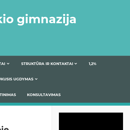
kio gimnazija
DOKUMENTAI
STRUKTŪRA IR KONTAKTAI
1
AS
ĮTRAUKUSIS UGDYMAS
IMAS / ĮSIVERTINIMAS
KONSULTAVIMAS
Video
grotuvas
je