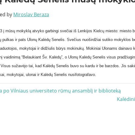
ted by
Miroslav Beraza
3 į mūsų mokyklą atvyko garbingi svečiai iš Lenkijos Kielcų miesto: miesto b
ų pulkas ir pats Ulonų Kalėdų Senelis. Svečius nuoširdžiai sutiko mokyklos
vaduotojos, mokytojai ir didžiulis būrys mokinukų. Mokiniai Ulonams dainavo 
nį vaidinimą “Belaukiant Šv. Kalėdų”, o Ulonų Kalėdų Senelis visus pradžiug
Visus sužavėjo tai, kad Kalėdų Senelis buvo su kardu ir be barzdos. Jis sak
kai, mokytojai, ulonai ir Kalėdų Senelis nusifotografavo.
acija
a po Vilniaus universiteto rūmų ansamblį ir biblioteką
Next
Kalėdini
Post: