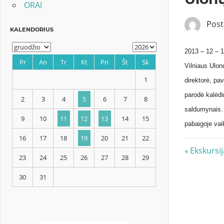
ORAI
Pos
2013 – 12 – 1
Vilniaus Ulon
direktorė, pa
KALENDORIUS
parodė kalėdi
saldumynais. 
pabaigoje vai
Pr
An
Tr
Kt
Pn
Št
Sk
Navig
Previous
Ekskursij
1
Post:
tarp
2
3
4
5
6
7
8
įrašų
9
10
11
12
13
14
15