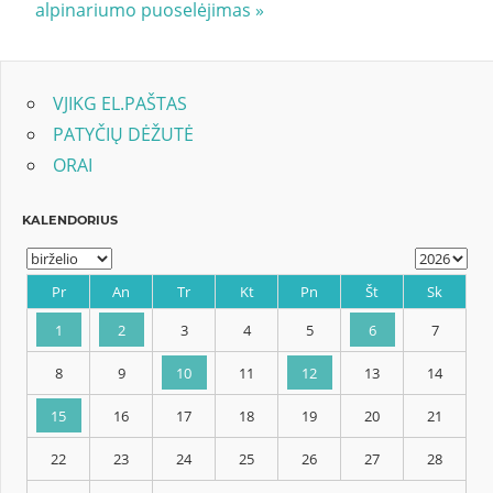
Post:
alpinariumo puoselėjimas
įrašų
VJIKG EL.PAŠTAS
PATYČIŲ DĖŽUTĖ
ORAI