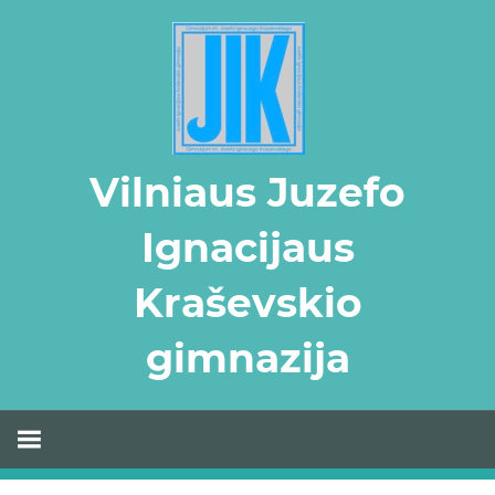
Skip
to
content
Vilniaus Juzefo
Ignacijaus
Kraševskio
gimnazija