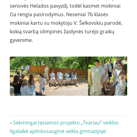
senovės Helados pavyzdį, todėl kasmet mokiniai
čia rengia pasirodymus. Neseniai 7b klasės
mokiniai kartu su mokytoju V. Šelkovskiu parodė,
kokią svarbą olimpinės žaidynės turėjo graikų
gyvenime.
Navigacija
Previous
Sėkmingai tęsiamos projekto „Tvariau“ veiklos
Next
Post:
Ilgalaikė aplinkosauginė veikla gimnazijoje:
tarp