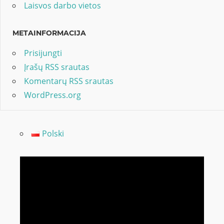
Laisvos darbo vietos
METAINFORMACIJA
Prisijungti
Įrašų RSS srautas
Komentarų RSS srautas
WordPress.org
Polski
Video
grotuvas