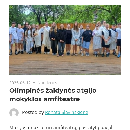
2026-06-12
Naujienos
Olimpinės žaidynės atgijo
mokyklos amfiteatre
Posted by
Renata Slavinskienė
Mūsų gimnazija turi amfiteatrą, pastatytą pagal