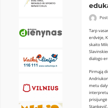
22
23
24
25
26
27
28
eduka
29
30
Pos
Tarp vasa
erdvėje, K
skaito Mil
Slavinskie
dialogo e
Pirmąją d
Andriukon
metu dalyv
interpretu
prisijungė
Stankevič,