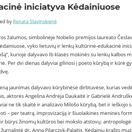
cinė iniciatyva Kėdainiuose
ted by
Renata Slavinskienė
ros žalumos, simbolinėje Nobelio premijos laureato Česla
ėdainiuose, vyko lietuvių ir lenkų kultūrinė-edukacinė inic
ošą“, kurioje dalyvavo Ib klasės mokinės su lenkų kalbos 
nė. Per dvi dienas dalyviai gilinosi į poeto kūrybą ir kūrė gy
rdvę.
ieną jaunimas dalyvavo kūrybinėse dirbtuvėse, kurias ved
is, aktorės Angelina Andrėja Daukaitė ir Gabrielė Andruš
iai ne tik skaitė ir analizavo Milošo kūrybą, bet ir ieškojo 
oti – per teatrą, improvizaciją ir šiuolaikines menines form
 ir būrys žinomų kultūros bei mokslo atstovų: antropologė
 žurnalistė dr. Anna Pilarczyk-Palaitis, Kėdainių krašto muz