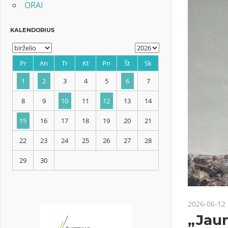
ORAI
KALENDORIUS
Pr
An
Tr
Kt
Pn
Št
Sk
1
2
3
4
5
6
7
8
9
10
11
12
13
14
2026-06-12
15
16
17
18
19
20
21
„Jaun