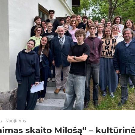
Naujienos
imas skaito Milošą“ – kultūrinė