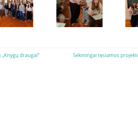
acija
Next
s „Knygų draugai“
Sėkmingai tęsiamos projekto
Post: