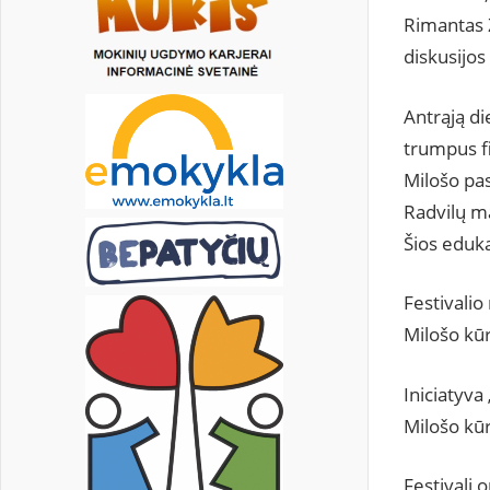
Rimantas Ž
diskusijos 
Antrąją di
trumpus fi
Milošo pas
Radvilų ma
Šios eduka
Festivalio
Milošo kū
Iniciatyva
Milošo kūr
Festivalį 