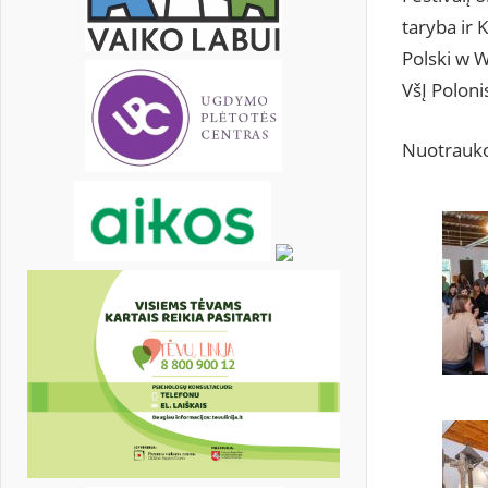
taryba ir 
Polski w W
VšĮ Poloni
Nuotrauko