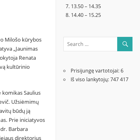
13.50 – 14.35
14.40 – 15.25
vo Milošo kūrybos
iatyva „Jaunimas
mokytoja Renata
vą kultūrinio
Prisijungę vartotojai:
6
Iš viso lankytojų:
747 417
ė komikas Saulius
kevič. Užsiėmimų
savitų būdų ją
as. Prie iniciatyvos
 dr. Barbara
iejaus direktorius