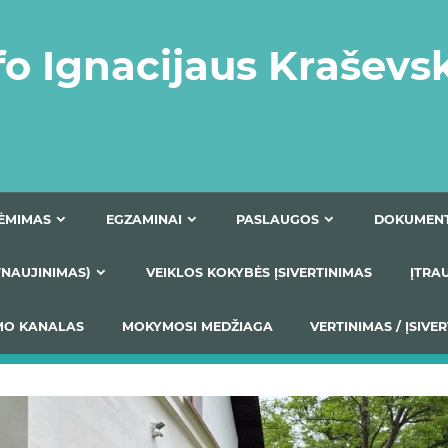
fo Ignacijaus Kraševs
PRIĖMIMAS
EGZAMINAI
PASLAUGOS
NIO ATNAUJINIMAS)
VEIKLOS KOKYBĖS ĮSIVERTINIM
S TEIKIMO KANALAS
MOKYMOSI MEDŽIAGA
VERTIN