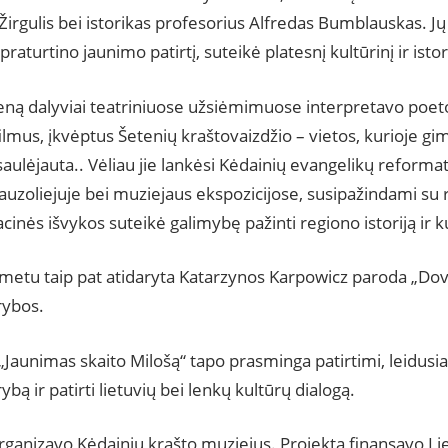
irgulis bei istorikas profesorius Alfredas Bumblauskas. Jų 
praturtino jaunimo patirtį, suteikė platesnį kultūrinį ir isto
eną dalyviai teatriniuose užsiėmimuose interpretavo poeto
lmus, įkvėptus Šetenių kraštovaizdžio – vietos, kurioje gi
aulėjauta.. Vėliau jie lankėsi Kėdainių evangelikų reforma
uzoliejuje bei muziejaus ekspozicijose, susipažindami su r
cinės išvykos suteikė galimybę pažinti regiono istoriją ir k
 metu taip pat atidaryta Katarzynos Karpowicz paroda „Dov
rybos.
 „Jaunimas skaito Milošą“ tapo prasminga patirtimi, leidusia
ybą ir patirti lietuvių bei lenkų kultūrų dialogą.
organizavo Kėdainių krašto muziejus. Projektą finansavo Li