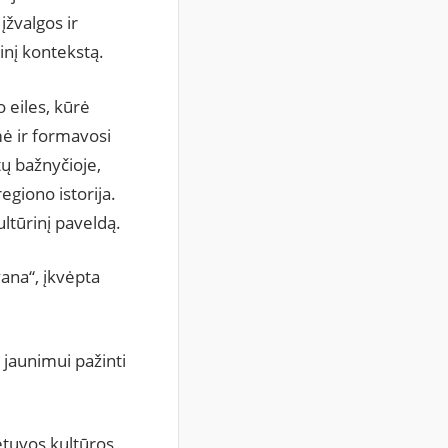
įžvalgos ir
rinį kontekstą.
 eiles, kūrė
mė ir formavosi
tų bažnyčioje,
egiono istorija.
ultūrinį paveldą.
ana“, įkvėpta
 jaunimui pažinti
etuvos kultūros