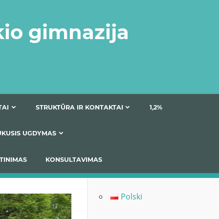
kio gimnazija
DOKUMENTAI
STRUKTŪRA IR KONTAKTAI
1
AS
ĮTRAUKUSIS UGDYMAS
IMAS / ĮSIVERTINIMAS
KONSULTAVIMAS
Polski