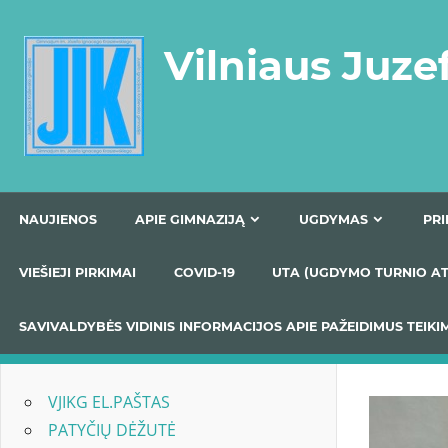
Skip
to
Vilniaus Juze
content
NAUJIENOS
APIE GIMNAZIJĄ
UGDYMAS
VIEŠIEJI PIRKIMAI
COVID-19
UTA (UGDYMO TUR
SAVIVALDYBĖS VIDINIS INFORMACIJOS APIE PAŽEIDIMU
VJIKG EL.PAŠTAS
PATYČIŲ DĖŽUTĖ