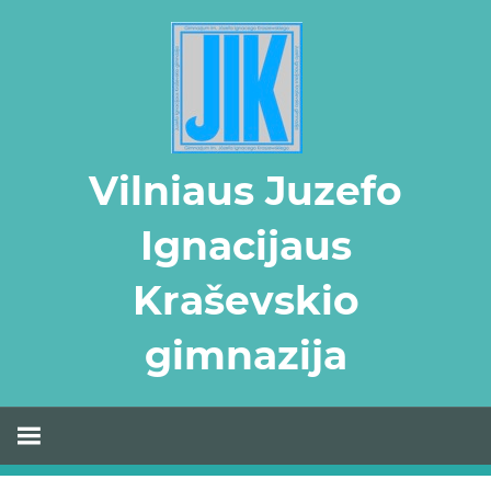
Skip
to
content
Vilniaus Juzefo
Ignacijaus
Kraševskio
gimnazija