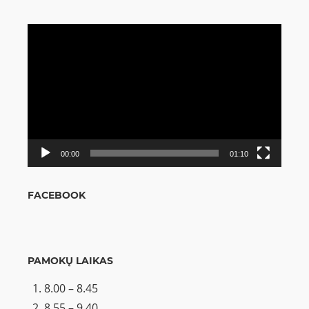
Video
grotuvas
00:00
01:10
FACEBOOK
PAMOKŲ LAIKAS
8.00 – 8.45
8.55 – 9.40