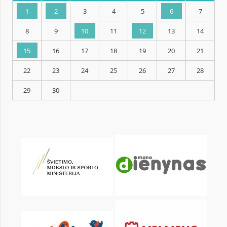
KALENDORIUS
Pr
An
Tr
Kt
Pn
Št