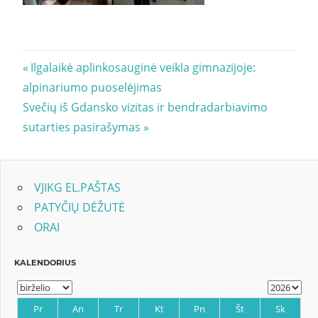
Navigacija
Previous
Ilgalaikė aplinkosauginė veikla gimnazijoje:
Post:
alpinariumo puoselėjimas
tarp
Next
Svečių iš Gdansko vizitas ir bendradarbiavimo
įrašų
Post:
sutarties pasirašymas
VJIKG EL.PAŠTAS
PATYČIŲ DĖŽUTĖ
ORAI