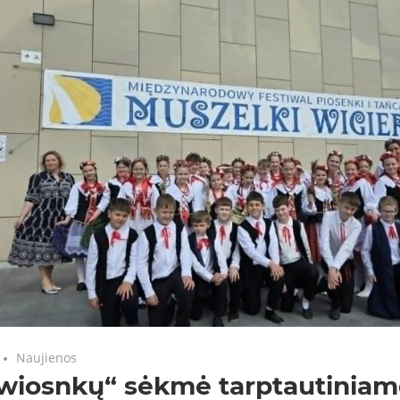
Naujienos
rwiosnkų“ sėkmė tarptautinia