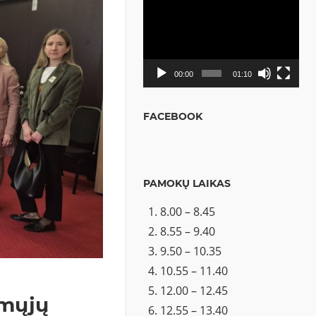
Video
grotuvas
00:00
01:10
FACEBOOK
PAMOKŲ LAIKAS
8.00 – 8.45
8.55 – 9.40
9.50 – 10.35
10.55 – 11.40
12.00 – 12.45
rmųjų
12.55 – 13.40