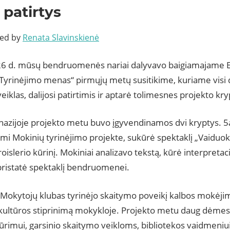
patirtys
ted by
Renata Slavinskienė
6 d. mūsų bendruomenės nariai dalyvavo baigiamajame E
Tyrinėjimo menas“ pirmųjų metų susitikime, kuriame visi d
eiklas, dalijosi patirtimis ir aptarė tolimesnes projekto kry
azijoje projekto metu buvo įgyvendinamos dvi kryptys. 5a
i Mokinių tyrinėjimo projekte, sukūrė spektaklį „Vaiduok
oislerio kūrinį. Mokiniai analizavo tekstą, kūrė interpretac
pristatė spektaklį bendruomenei.
Mokytojų klubas tyrinėjo skaitymo poveikį kalbos mokėjim
kultūros stiprinimą mokykloje. Projekto metu daug dėmesi
ūrimui, garsinio skaitymo veikloms, bibliotekos vaidmeniui 