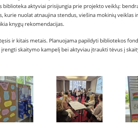
 biblioteka aktyviai prisijungia prie projekto veiklų: bend
, kurie nuolat atnaujina stendus, viešina mokinių veiklas i
eikia knygų rekomendacijas.
tęsis ir kitais metais. Planuojama papildyti bibliotekos fo
įrengti skaitymo kampelį bei aktyviau įtraukti tėvus į ska