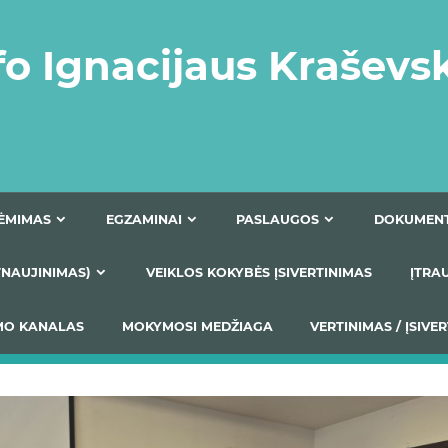
fo Ignacijaus Kraševs
PRIĖMIMAS
EGZAMINAI
PASLAUGOS
NIO ATNAUJINIMAS)
VEIKLOS KOKYBĖS ĮSIVERTINIM
S TEIKIMO KANALAS
MOKYMOSI MEDŽIAGA
VERTIN