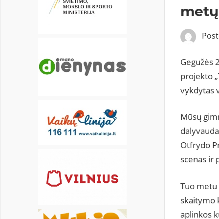
18
19
20
21
22
23
24
metų 
25
26
27
28
29
30
31
Pos
Gegužės 2
projekto „
vykdytas v
Mūsų gimn
dalyvaudam
Otfrydo Pr
scenas ir 
Tuo metu 
skaitymo 
aplinkos k