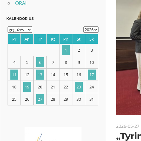
ORAI
KALENDORIUS
Pr
An
Tr
Kt
Pn
Št
Sk
1
2
3
4
5
6
7
8
9
10
2026-05-27
11
12
13
14
15
16
17
„Tyri