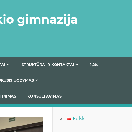
kio gimnazija
DOKUMENTAI
STRUKTŪRA IR KONTAKTAI
1
AS
ĮTRAUKUSIS UGDYMAS
IMAS / ĮSIVERTINIMAS
KONSULTAVIMAS
Polski