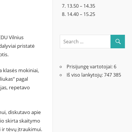
13.50 – 14.35
14.40 – 15.25
DU Vilnius
alyviai pristatė
ptis.
Prisijungę vartotojai:
6
 klasės mokiniai,
Iš viso lankytojų:
747 385
liukas“ pagal
ijas, repetavo
ui, diskutavo apie
o skirta skaitymo
ir tėvų įtraukimui.