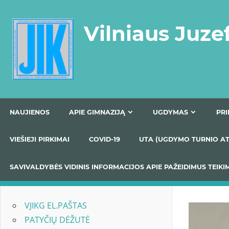
Skip
to
Vilniaus Juze
content
NAUJIENOS
APIE GIMNAZIJĄ
UGDYMAS
VIEŠIEJI PIRKIMAI
COVID-19
UTA (UGDYMO TUR
SAVIVALDYBĖS VIDINIS INFORMACIJOS APIE PAŽEIDIMU
VJIKG EL.PAŠTAS
PATYČIŲ DĖŽUTĖ