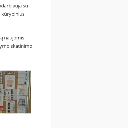
radarbiauja su
r kūrybinius
ndą naujomis
itymo skatinimo