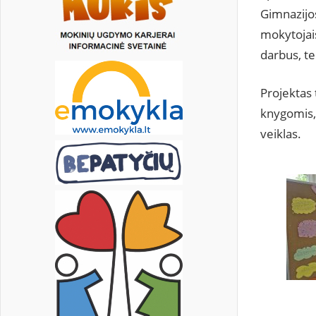
Gimnazijos
mokytojais
darbus, t
Projektas 
knygomis, 
veiklas.