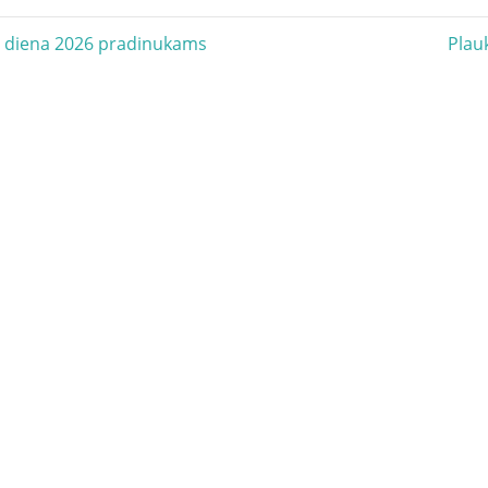
acija
Next
 diena 2026 pradinukams
Plau
Post