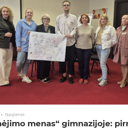
Naujienos
nėjimo menas“ gimnazijoje: pi