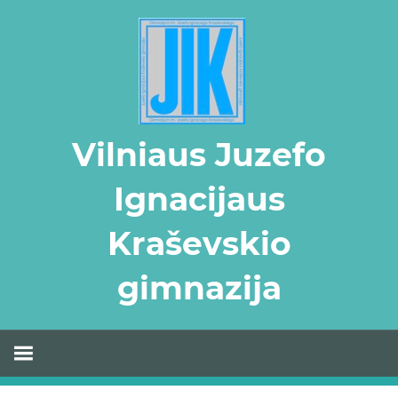
Skip
to
content
Vilniaus Juzefo
Ignacijaus
Kraševskio
gimnazija