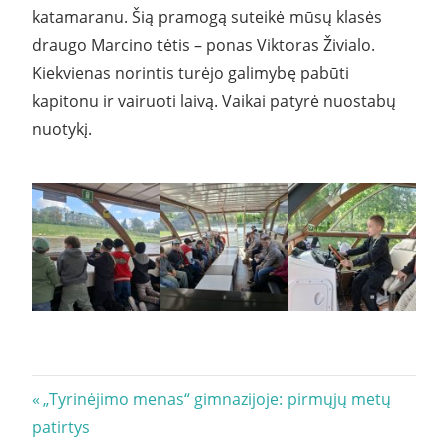
katamaranu. Šią pramogą suteikė mūsų klasės
draugo Marcino tėtis – ponas Viktoras Živialo.
Kiekvienas norintis turėjo galimybę pabūti
kapitonu ir vairuoti laivą. Vaikai patyrė nuostabų
nuotykį.
Navigacija
Previous
„Tyrinėjimo menas“ gimnazijoje: pirmųjų metų
Post:
patirtys
tarp