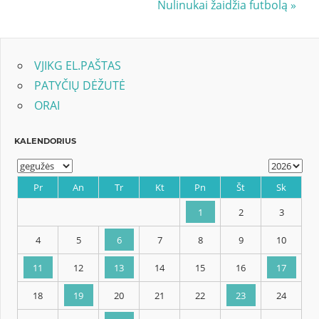
Next
Nulinukai žaidžia futbolą
įrašų
Post:
VJIKG EL.PAŠTAS
PATYČIŲ DĖŽUTĖ
ORAI