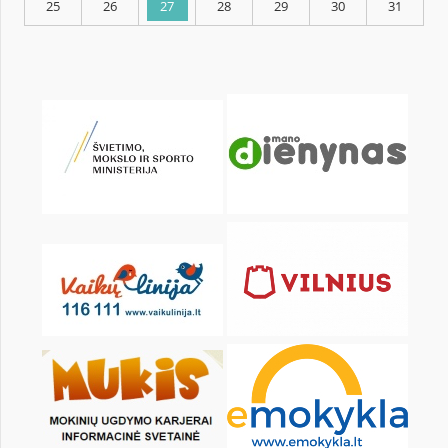
KALENDORIUS
Pr
An
Tr
Kt
Pn
Št
1
2
4
5
6
7
8
9
11
12
13
14
15
16
18
19
20
21
22
23