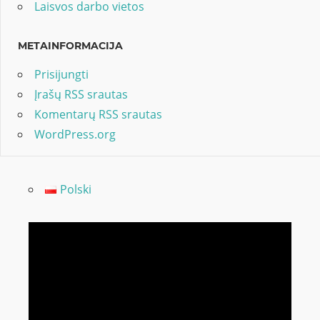
Laisvos darbo vietos
METAINFORMACIJA
Prisijungti
Įrašų RSS srautas
Komentarų RSS srautas
WordPress.org
Polski
Video
grotuvas