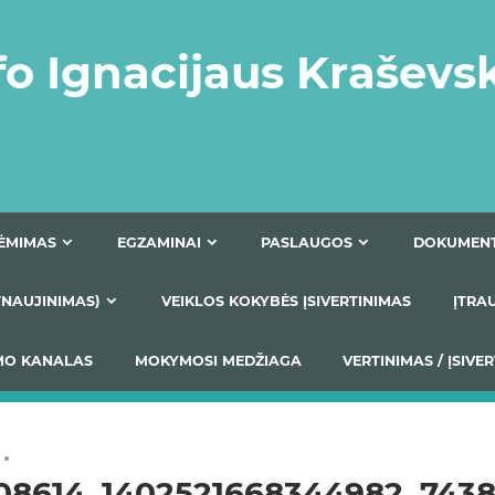
fo Ignacijaus Kraševs
PRIĖMIMAS
EGZAMINAI
PASLAUGOS
NIO ATNAUJINIMAS)
VEIKLOS KOKYBĖS ĮSIVERTINIM
S TEIKIMO KANALAS
MOKYMOSI MEDŽIAGA
VERTIN
08614_1402521668344982_743