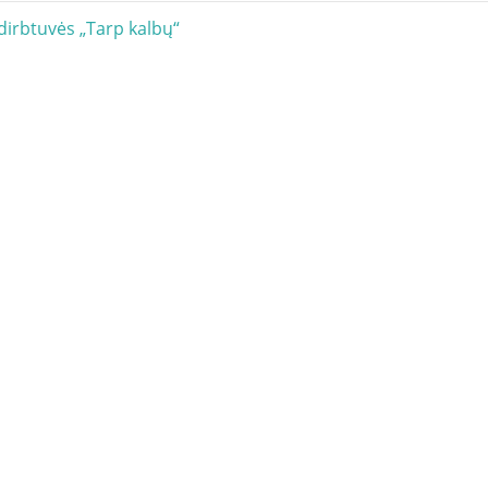
acija
dirbtuvės „Tarp kalbų“