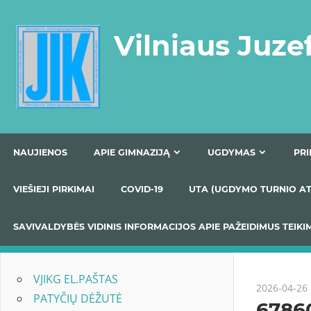
Skip
to
Vilniaus Juze
content
NAUJIENOS
APIE GIMNAZIJĄ
UGDYMAS
VIEŠIEJI PIRKIMAI
COVID-19
UTA (UGDYMO TUR
SAVIVALDYBĖS VIDINIS INFORMACIJOS APIE PAŽEIDIMU
VJIKG EL.PAŠTAS
2026-04-26
PATYČIŲ DĖŽUTĖ
6786