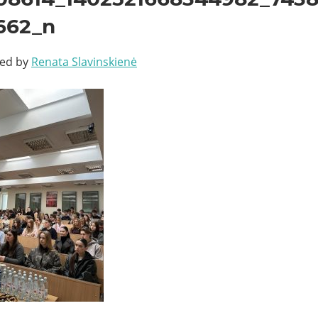
662_n
ted by
Renata Slavinskienė