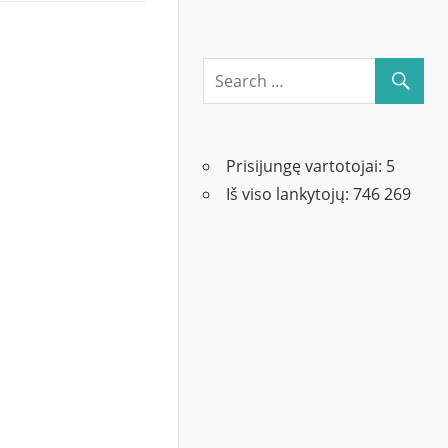
Prisijungę vartotojai:
5
Iš viso lankytojų:
746 269