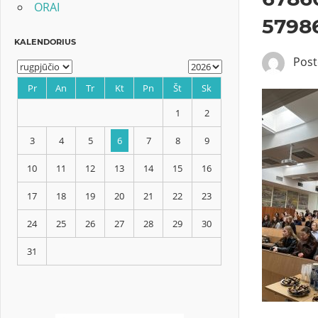
ORAI
5798
Pos
KALENDORIUS
Pr
An
Tr
Kt
Pn
Št
Sk
1
2
3
4
5
6
7
8
9
10
11
12
13
14
15
16