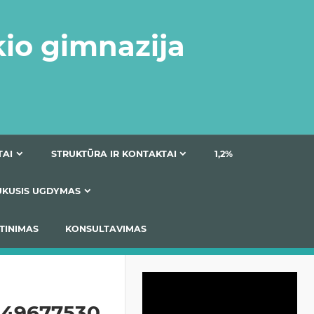
kio gimnazija
DOKUMENTAI
STRUKTŪRA IR KONTAKTAI
1
AS
ĮTRAUKUSIS UGDYMAS
IMAS / ĮSIVERTINIMAS
KONSULTAVIMAS
Video
grotuvas
849677530