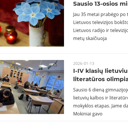
Sausio 13-osios m
Jau 35 metai prabėgo po t
Lietuvos televizijos bokšt
Lietuvos radijo ir televizi
metų skaičiuoja
2026-01-13
I-IV klasių lietuviu
literatūros olimpi
Sausio 6 dieną gimnazijoje
lietuvių kalbos ir literat
mokyklos etapas. Jame da
Mokiniai gavo