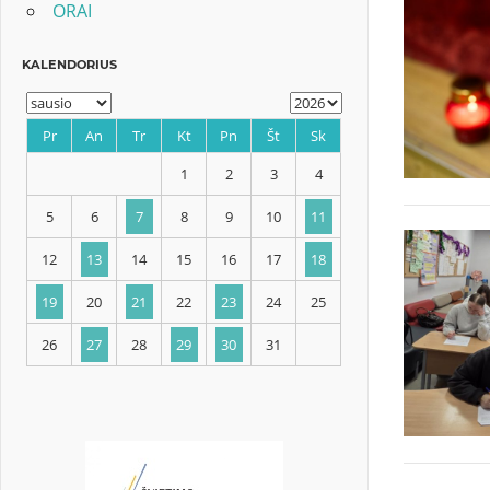
ORAI
KALENDORIUS
Pr
An
Tr
Kt
Pn
Št
Sk
1
2
3
4
5
6
7
8
9
10
11
12
13
14
15
16
17
18