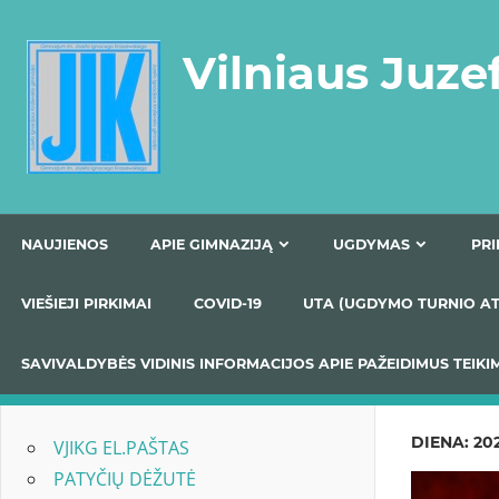
Skip
to
Vilniaus Juze
content
NAUJIENOS
APIE GIMNAZIJĄ
UGDYMAS
VIEŠIEJI PIRKIMAI
COVID-19
UTA (UGDYMO TUR
SAVIVALDYBĖS VIDINIS INFORMACIJOS APIE PAŽEIDIMU
DIENA:
202
VJIKG EL.PAŠTAS
PATYČIŲ DĖŽUTĖ