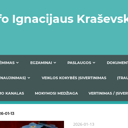
fo Ignacijaus Kraševs
PRIĖMIMAS
EGZAMINAI
PASLAUGOS
NIO ATNAUJINIMAS)
VEIKLOS KOKYBĖS ĮSIVERTINIM
S TEIKIMO KANALAS
MOKYMOSI MEDŽIAGA
VERTIN
6-01-13
2026-01-13