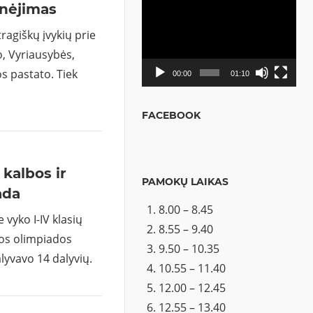
inėjimas
Video
grotuvas
ragiškų įvykių prie
o, Vyriausybės,
jos pastato. Tiek
00:00
01:10
FACEBOOK
 kalbos ir
PAMOKŲ LAIKAS
ada
8.00 – 8.45
 vyko I-IV klasių
8.55 – 9.40
ūros olimpiados
9.50 – 10.35
lyvavo 14 dalyvių.
10.55 – 11.40
12.00 – 12.45
12.55 – 13.40