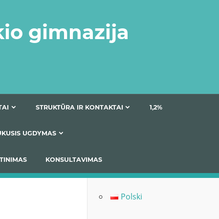
kio gimnazija
DOKUMENTAI
STRUKTŪRA IR KONTAKTAI
1
AS
ĮTRAUKUSIS UGDYMAS
IMAS / ĮSIVERTINIMAS
KONSULTAVIMAS
Polski