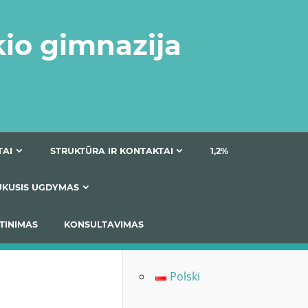
kio gimnazija
DOKUMENTAI
STRUKTŪRA IR KONTAKTAI
1
AS
ĮTRAUKUSIS UGDYMAS
IMAS / ĮSIVERTINIMAS
KONSULTAVIMAS
Polski