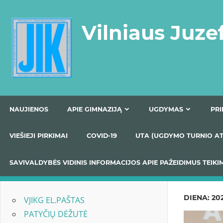
Skip
to
Vilniaus Juze
content
NAUJIENOS
APIE GIMNAZIJĄ
UGDYMAS
VIEŠIEJI PIRKIMAI
COVID-19
UTA (UGDYMO TUR
SAVIVALDYBĖS VIDINIS INFORMACIJOS APIE PAŽEIDIMU
DIENA:
20
VJIKG EL.PAŠTAS
PATYČIŲ DĖŽUTĖ