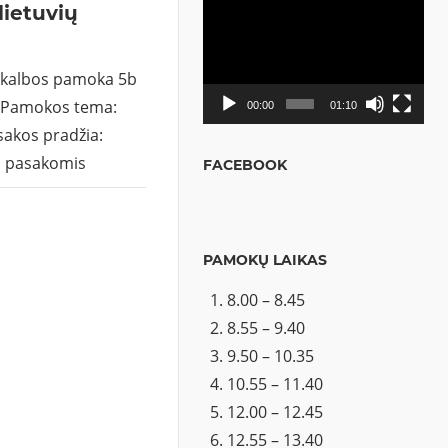
lietuvių
Video
grotuvas
ų kalbos pamoka 5b
. Pamokos tema:
00:00
01:10
sakos pradžia:
es pasakomis
FACEBOOK
PAMOKŲ LAIKAS
8.00 – 8.45
8.55 – 9.40
9.50 – 10.35
10.55 – 11.40
12.00 – 12.45
12.55 – 13.40