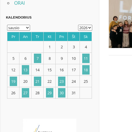
ORAI
KALENDORIUS
Pr
An
Tr
Kt
Pn
Št
Sk
1
2
3
4
5
6
7
8
9
10
11
12
13
14
15
16
17
18