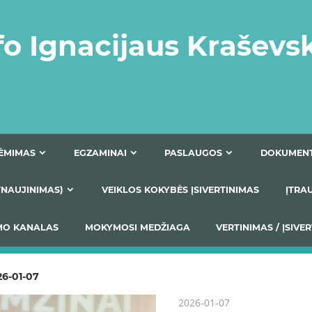
fo Ignacijaus Kraševs
PRIĖMIMAS
EGZAMINAI
PASLAUGOS
NIO ATNAUJINIMAS)
VEIKLOS KOKYBĖS ĮSIVERTINIM
S TEIKIMO KANALAS
MOKYMOSI MEDŽIAGA
VERTIN
26-01-07
2026-01-07