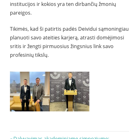
institucijos ir kokios yra ten dirbančių žmonių
pareigos.
Tikimės, kad ši patirtis padės Deividui sąmoningiau
planuoti savo ateities karjerą, atrasti domėjimosi
sritis ir žengti pirmuosius žingsnius link savo
profesinių tikslų.
Previous
Dalyvavimas akademiniame simpoziume: