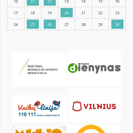
KALENDORIUS
Pr
An
Tr
Kt
Pn
Št