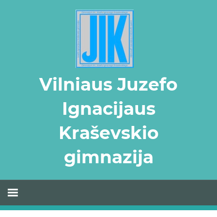
Skip
to
content
Vilniaus Juzefo
Ignacijaus
Kraševskio
gimnazija