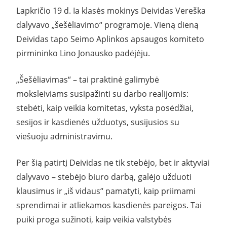
Lapkričio 19 d. Ia klasės mokinys Deividas Vereška
dalyvavo „šešėliavimo“ programoje. Vieną dieną
Deividas tapo Seimo Aplinkos apsaugos komiteto
pirmininko Lino Jonausko padėjėju.
„Šešėliavimas“ – tai praktinė galimybė
moksleiviams susipažinti su darbo realijomis:
stebėti, kaip veikia komitetas, vyksta posėdžiai,
sesijos ir kasdienės užduotys, susijusios su
viešuoju administravimu.
Per šią patirtį Deividas ne tik stebėjo, bet ir aktyviai
dalyvavo – stebėjo biuro darbą, galėjo užduoti
klausimus ir „iš vidaus“ pamatyti, kaip priimami
sprendimai ir atliekamos kasdienės pareigos. Tai
puiki proga sužinoti, kaip veikia valstybės