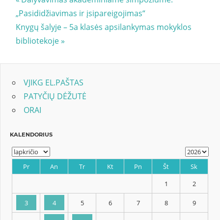
Navigacija
Post:
„Pasididžiavimas ir įsipareigojimas“
tarp
Next
Knygų šalyje – 5a klasės apsilankymas mokyklos
įrašų
Post:
bibliotekoje
VJIKG EL.PAŠTAS
PATYČIŲ DĖŽUTĖ
ORAI