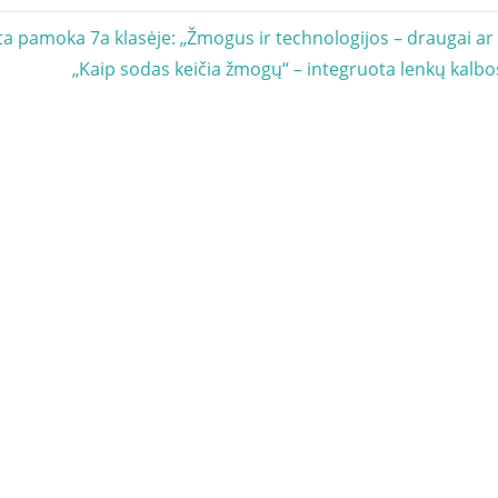
acija
a pamoka 7a klasėje: „Žmogus ir technologijos – draugai ar 
Next
„Kaip sodas keičia žmogų“ – integruota lenkų kalbo
Post: