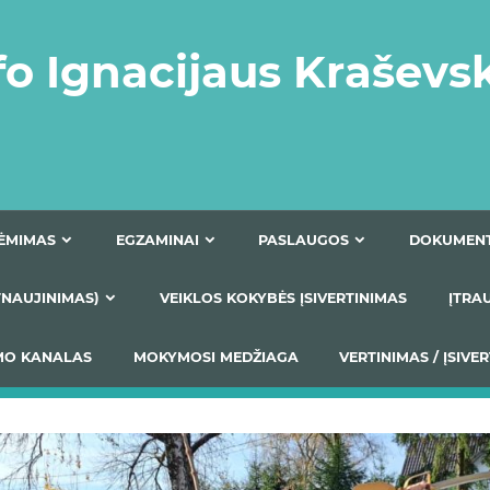
fo Ignacijaus Kraševs
PRIĖMIMAS
EGZAMINAI
PASLAUGOS
NIO ATNAUJINIMAS)
VEIKLOS KOKYBĖS ĮSIVERTINIM
S TEIKIMO KANALAS
MOKYMOSI MEDŽIAGA
VERTIN