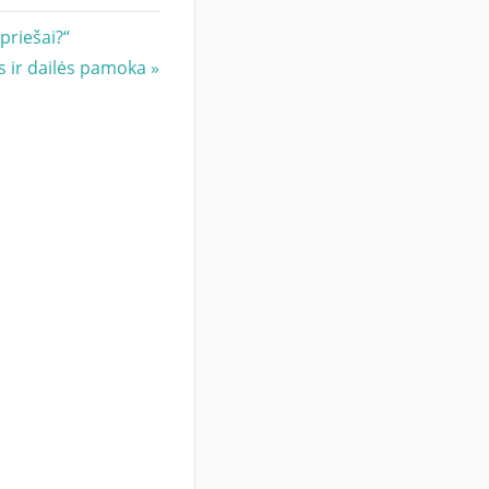
priešai?“
s ir dailės pamoka