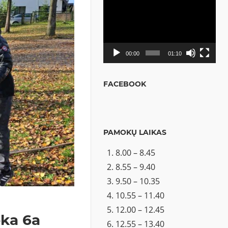
Video
grotuvas
00:00
01:10
FACEBOOK
PAMOKŲ LAIKAS
8.00 – 8.45
8.55 – 9.40
9.50 – 10.35
10.55 – 11.40
12.00 – 12.45
oka 6a
12.55 – 13.40