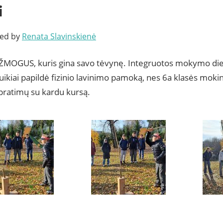
i
ted by
Renata Slavinskienė
 ŽMOGUS, kuris gina savo tėvynę. Integruotos mokymo die
kiai papildė fizinio lavinimo pamoką, nes 6a klasės moki
pratimų su kardu kursą.