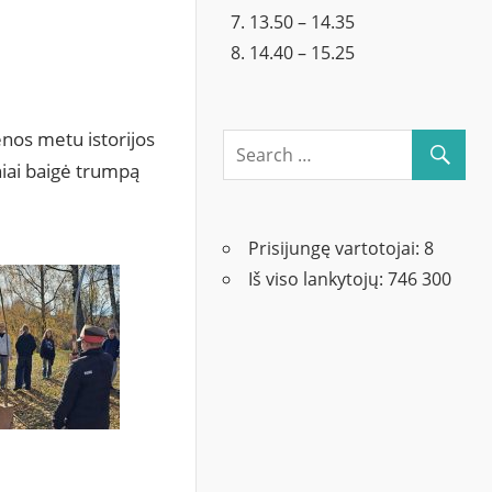
13.50 – 14.35
14.40 – 15.25
nos metu istorijos
niai baigė trumpą
Prisijungę vartotojai:
8
Iš viso lankytojų:
746 300