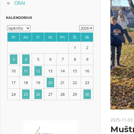
ORAI
KALENDORIUS
Pr
An
Tr
Kt
Pn
Št
Sk
1
2
3
4
5
6
7
8
9
2025-11-03
10
11
12
13
14
15
16
Muštr