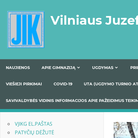
Skip
to
Vilniaus Juze
content
NAUJIENOS
APIE GIMNAZIJĄ
UGDYMAS
VIEŠIEJI PIRKIMAI
COVID-19
UTA (UGDYMO TUR
SAVIVALDYBĖS VIDINIS INFORMACIJOS APIE PAŽEIDIMU
VJIKG EL.PAŠTAS
PATYČIŲ DĖŽUTĖ