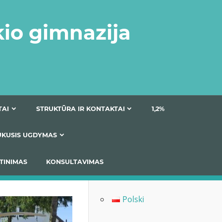
kio gimnazija
DOKUMENTAI
STRUKTŪRA IR KONTAKTAI
1
AS
ĮTRAUKUSIS UGDYMAS
IMAS / ĮSIVERTINIMAS
KONSULTAVIMAS
Polski