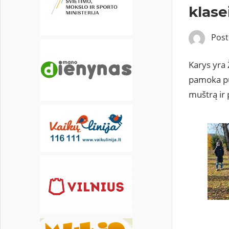
17
18
19
20
21
22
23
klase
24
25
26
27
28
29
30
Pos
Karys yra
pamoka pui
muštrą ir 