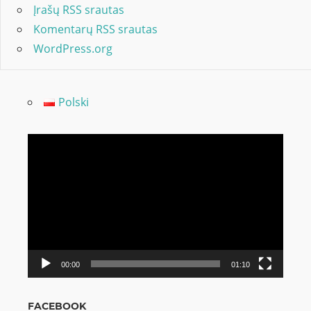
Įrašų RSS srautas
Komentarų RSS srautas
WordPress.org
Polski
Video
grotuvas
00:00
01:10
FACEBOOK