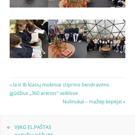
Navigacija
Previous
Ia ir Ib klasių mokiniai stiprino bendravimo
Post:
įgūdžius „360 arenos“ veiklose
tarp
Next
Nulinukai – mažieji kepėjai
įrašų
Post:
VJIKG EL.PAŠTAS