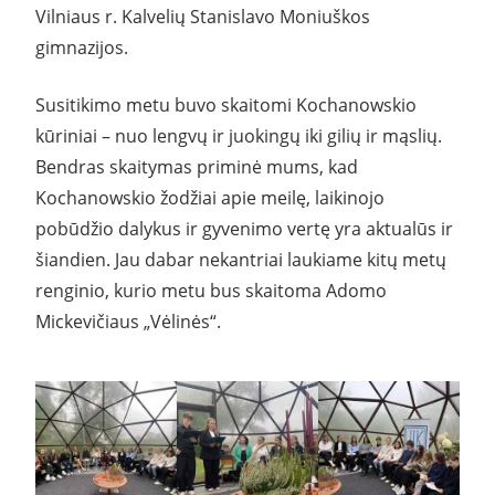
Vilniaus r. Kalvelių Stanislavo Moniuškos
gimnazijos.
Susitikimo metu buvo skaitomi Kochanowskio
kūriniai – nuo lengvų ir juokingų iki gilių ir mąslių.
Bendras skaitymas priminė mums, kad
Kochanowskio žodžiai apie meilę, laikinojo
pobūdžio dalykus ir gyvenimo vertę yra aktualūs ir
šiandien. Jau dabar nekantriai laukiame kitų metų
renginio, kurio metu bus skaitoma Adomo
Mickevičiaus „Vėlinės“.