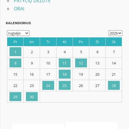
PATYČIŲ DĖŽUTĖ
ORAI