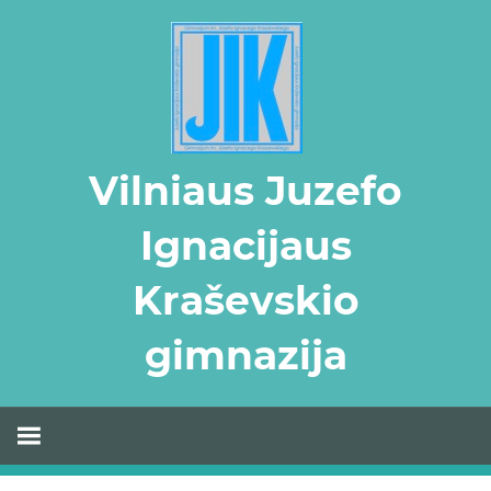
Skip
to
content
Vilniaus Juzefo
Ignacijaus
Kraševskio
gimnazija