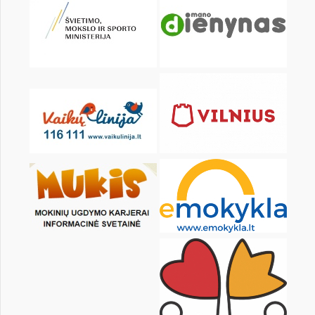
KALENDORIUS
Pr
An
Tr
Kt
Pn
Št
1
2
3
4
5
6
8
9
10
11
12
13
15
16
17
18
19
20