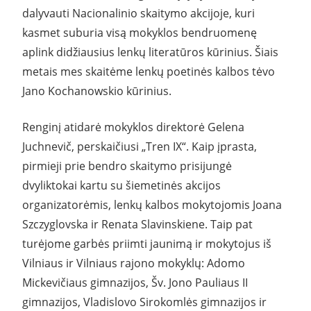
dalyvauti Nacionalinio skaitymo akcijoje, kuri
kasmet suburia visą mokyklos bendruomenę
aplink didžiausius lenkų literatūros kūrinius. Šiais
metais mes skaitėme lenkų poetinės kalbos tėvo
Jano Kochanowskio kūrinius.
Renginį atidarė mokyklos direktorė Gelena
Juchnevič, perskaičiusi „Tren IX“. Kaip įprasta,
pirmieji prie bendro skaitymo prisijungė
dvyliktokai kartu su šiemetinės akcijos
organizatorėmis, lenkų kalbos mokytojomis Joana
Szczyglovska ir Renata Slavinskiene. Taip pat
turėjome garbės priimti jaunimą ir mokytojus iš
Vilniaus ir Vilniaus rajono mokyklų: Adomo
Mickevičiaus gimnazijos, Šv. Jono Pauliaus II
gimnazijos, Vladislovo Sirokomlės gimnazijos ir