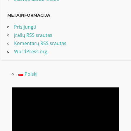
METAINFORMACIJA
Prisijungti
Įrašų RSS srautas
Komentarų RSS srautas
WordPress.org
Polski
Video
grotuvas