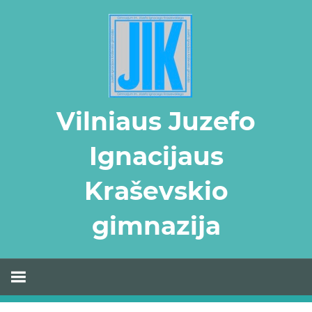
Skip
to
content
Vilniaus Juzefo
Ignacijaus
Kraševskio
gimnazija