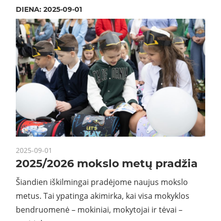
DIENA:
2025-09-01
2025-09-01
2025/2026 mokslo metų pradžia
Šiandien iškilmingai pradėjome naujus mokslo
metus. Tai ypatinga akimirka, kai visa mokyklos
bendruomenė – mokiniai, mokytojai ir tėvai –