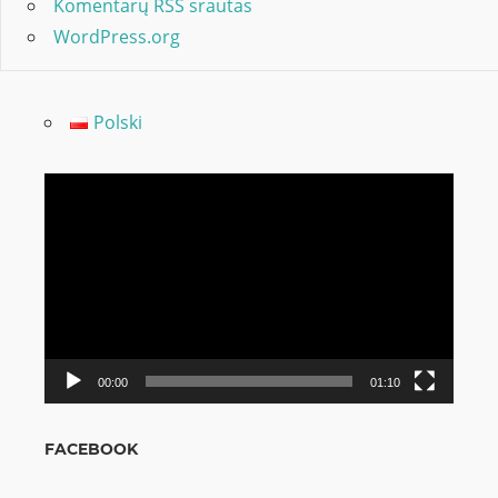
Komentarų RSS srautas
WordPress.org
Polski
Video
grotuvas
00:00
01:10
FACEBOOK