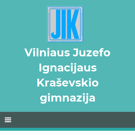
Skip
to
content
Vilniaus Juzefo
Ignacijaus
Kraševskio
gimnazija