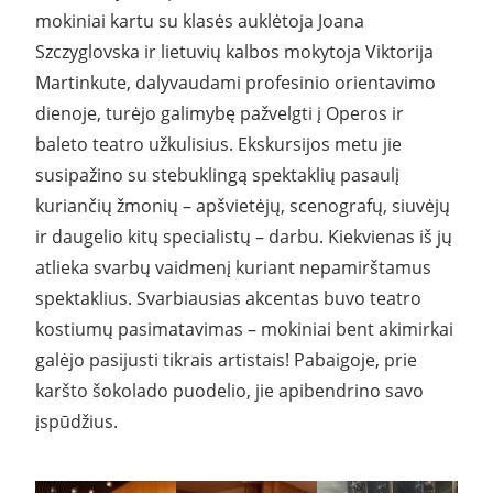
mokiniai kartu su klasės auklėtoja Joana
Szczyglovska ir lietuvių kalbos mokytoja Viktorija
Martinkute, dalyvaudami profesinio orientavimo
dienoje, turėjo galimybę pažvelgti į Operos ir
baleto teatro užkulisius. Ekskursijos metu jie
susipažino su stebuklingą spektaklių pasaulį
kuriančių žmonių – apšvietėjų, scenografų, siuvėjų
ir daugelio kitų specialistų – darbu. Kiekvienas iš jų
atlieka svarbų vaidmenį kuriant nepamirštamus
spektaklius. Svarbiausias akcentas buvo teatro
kostiumų pasimatavimas – mokiniai bent akimirkai
galėjo pasijusti tikrais artistais! Pabaigoje, prie
karšto šokolado puodelio, jie apibendrino savo
įspūdžius.