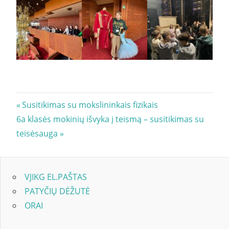
Navigacija
Previous
Susitikimas su mokslininkais fizikais
Next
Post:
6a klasės mokinių išvyka į teismą – susitikimas su
tarp
Post:
teisėsauga
įrašų
VJIKG EL.PAŠTAS
PATYČIŲ DĖŽUTĖ
ORAI