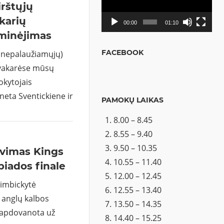
rštųjų
karių
00:00
01:10
minėjimas
FACEBOOK
(nepalaužiamųjų)
švakarėse mūsų
okytojais
eta Sventickiene ir
PAMOKŲ LAIKAS
8.00 – 8.45
8.55 – 9.40
9.50 – 10.35
vimas Kings
10.55 – 11.40
piados finale
12.00 – 12.45
Gimbickytė
12.55 – 13.40
 anglų kalbos
13.50 – 14.35
o apdovanota už
14.40 – 15.25