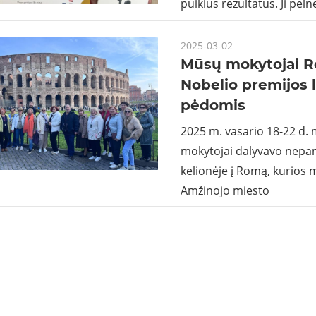
puikius rezultatus. Ji peln
2025-03-02
Mūsų mokytojai R
Nobelio premijos 
pėdomis
2025 m. vasario 18-22 d.
mokytojai dalyvavo nepa
kelionėje į Romą, kurios 
Amžinojo miesto