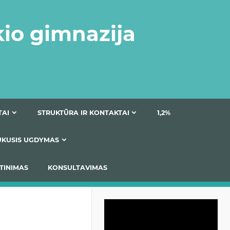
kio gimnazija
DOKUMENTAI
STRUKTŪRA IR KONTAKTAI
1
AS
ĮTRAUKUSIS UGDYMAS
IMAS / ĮSIVERTINIMAS
KONSULTAVIMAS
Video
grotuvas