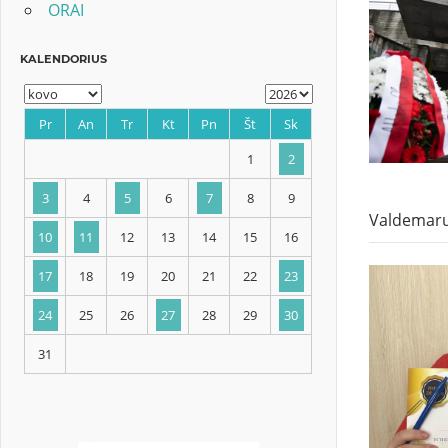
ORAI
KALENDORIUS
Valdemaru
Pr
An
Tr
Kt
Pn
Št
Sk
1
2
3
4
5
6
7
8
9
10
11
12
13
14
15
16