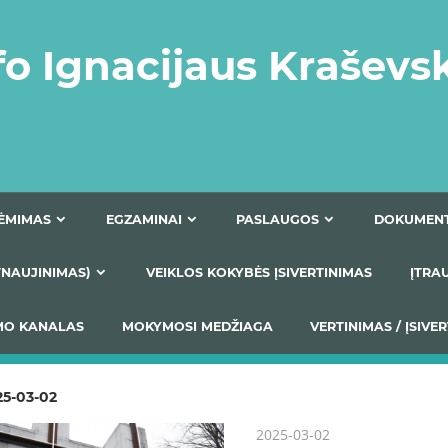
fo Ignacijaus Kraševs
PRIĖMIMAS
EGZAMINAI
PASLAUGOS
NIO ATNAUJINIMAS)
VEIKLOS KOKYBĖS ĮSIVERTINIM
S TEIKIMO KANALAS
MOKYMOSI MEDŽIAGA
VERTIN
25-03-02
2025-03-02