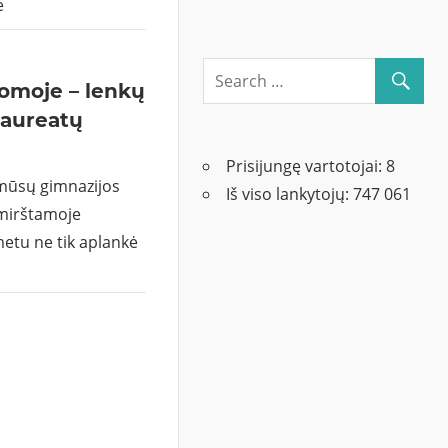
e
omoje – lenkų
laureatų
Prisijungę vartotojai:
8
 mūsų gimnazijos
Iš viso lankytojų:
747 061
mirštamoje
metu ne tik aplankė