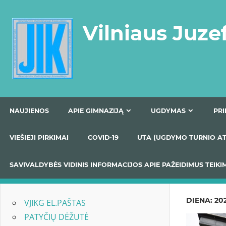
Skip
to
Vilniaus Juze
content
NAUJIENOS
APIE GIMNAZIJĄ
UGDYMAS
VIEŠIEJI PIRKIMAI
COVID-19
UTA (UGDYMO TUR
SAVIVALDYBĖS VIDINIS INFORMACIJOS APIE PAŽEIDIMU
DIENA:
20
VJIKG EL.PAŠTAS
PATYČIŲ DĖŽUTĖ