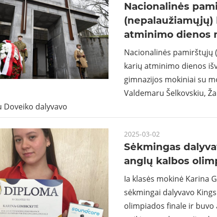
Nacionalinės pami
(nepalaužiamųjų) 
atminimo dienos 
Nacionalinės pamirštųjų 
karių atminimo dienos i
gimnazijos mokiniai su m
Valdemaru Šelkovskiu, Žan
 Doveiko dalyvavo
2025-03-02
Sėkmingas dalyva
anglų kalbos olim
Ia klasės mokinė Karina 
sėkmingai dalyvavo Kings
olimpiados finale ir buv