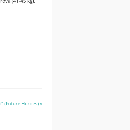
orova (41-45 kg),
i” (Future Heroes)