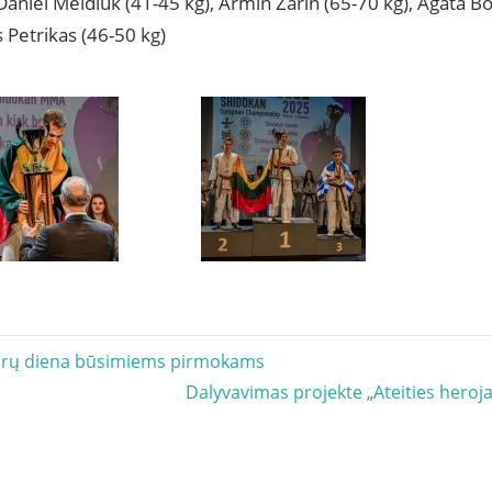
– Daniel Meldiuk (41-45 kg), Armin Žarin (65-70 kg), Agata B
 Petrikas (46-50 kg)
acija
urų diena būsimiems pirmokams
Next
Dalyvavimas projekte „Ateities heroja
Post: