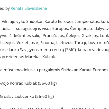
ted by
Renata Slavinskienė
. Vilniuje vyko Shidokan Karate Europos čempionatas, kur
unuoliai ir suaugusieji iš visos Europos. Čempionate dalyva
yvių iš dešimties šalių: Prancūzijos, Čekijos, Graikijos, Lenki
 Latvijos, Vokietijos ir, žinoma, Lietuvos. Tarp jų buvo ir m
kurie lanko Savigynos menų centrą (SMC), kuriam vadovauj
os prezidentas Marekas Kubiak.
e mūsų mokinius su pergalėmis Shidokan Karate Europos
kovojo Konrad Kubiak (56-60 kg)
 Miroslav Liubčenko (56-60 kg)