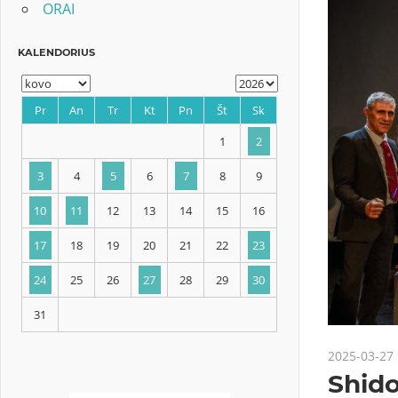
ORAI
KALENDORIUS
Pr
An
Tr
Kt
Pn
Št
Sk
1
2
3
4
5
6
7
8
9
2025-03-27
10
11
12
13
14
15
16
Shid