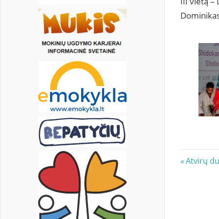
III vietą 
Dominikas
Navig
Previous
Atvirų d
Post:
tarp
įrašų