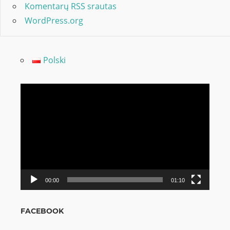
Komentarų RSS srautas
WordPress.org
Polski
Video
grotuvas
00:00
01:10
FACEBOOK