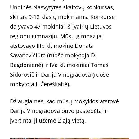
Undinės Nasvytytės skaitovų konkursas,
skirtas 9-12 klasių mokiniams. Konkurse
dalyvavo 47 mokiniai iš įvairių Lietuvos
regionų gimnazijų. Mūsų gimnazijai
atstovavo IIIb kl. mokinė Donata
Savanevičiūtė (ruošė mokytoja D.
Bagdonienė) ir IVa kl. mokiniai Tomaš
Sidorovič ir Darija Vinogradova (ruošė
mokytoja I. Čereškaitė).
Džiaugiamės, kad mūsų mokyklos atstovė
Darija Vinogradova buvo pastebėta ir
įvertinta, ji užėmė 2-ąją vietą.