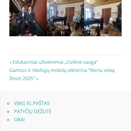
Navigacija
Previous
Edukaciniai užsiėmimai „Civilinė sauga”
Next
Post:
Gamtos ir tiksliųjų mokslų viktorina “Noriu viską
tarp
Post:
žinoti 2025”
įrašų
VJIKG EL.PAŠTAS
PATYČIŲ DĖŽUTĖ
ORAI