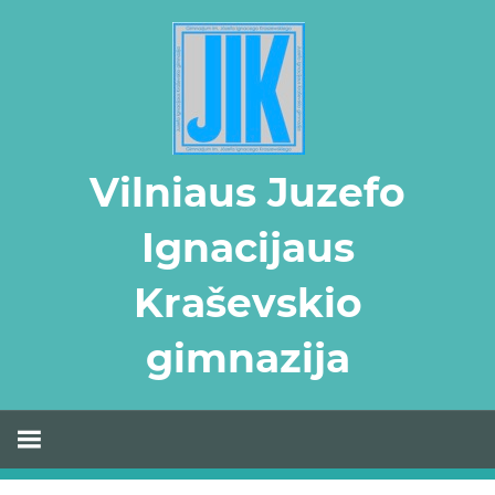
Skip
to
content
Vilniaus Juzefo
Ignacijaus
Kraševskio
gimnazija