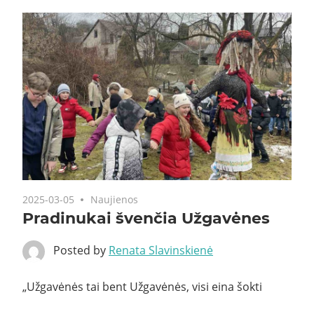
2025-03-05
Naujienos
Pradinukai švenčia Užgavėnes
Posted by
Renata Slavinskienė
„Užgavėnės tai bent Užgavėnės, visi eina šokti