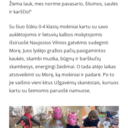
Žiema lauk, mes norime pavasario, šilumos, saulės
ir karščio!“
Su šiuo šūkiu 0-4 klasių mokiniai kartu su savo
auklėtojomis ir lietuvių kalbos mokytojomis
išsiruošė Naujosios Vilnios gatvėmis sudeginti
Morę. Juos lydėjo gražios pačių pasigamintos
kaukės, skambi muzika, būgnų ir barškučių
skambesys, energingi žaidimai. O tada atėjo laikas
atsisveikinti su Morę, ką mokiniai ir padarė. Po to
jie vaišino vieni kitus Užgavėnių skanėstais, kuriuos
kartu su šeimomis paruošė namuose.