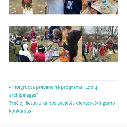
Navigacija
Previous
Integruota prevencinė programa „Lobių
Post:
archipelagas“
tarp
Next
Trečioji lietuvių kalbos savaitės diena: raštingumo
įrašų
Post:
konkursas