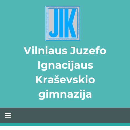
Skip
to
content
Vilniaus Juzefo
Ignacijaus
Kraševskio
gimnazija