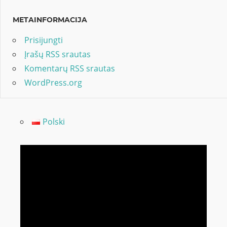
METAINFORMACIJA
Prisijungti
Įrašų RSS srautas
Komentarų RSS srautas
WordPress.org
Polski
Video
grotuvas