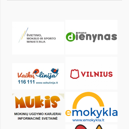
KALENDORIUS
Pr
An
Tr
Kt
Pn
Št
1
3
4
5
6
7
8
10
11
12
13
14
15
17
18
19
20
21
22