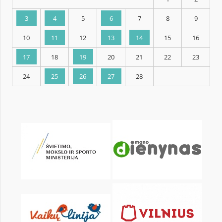
KALENDORIUS
Pr
An
Tr
Kt
Pn
Št
1
3
4
5
6
7
8
10
11
12
13
14
15