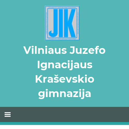
Skip
to
content
Vilniaus Juzefo
Ignacijaus
Kraševskio
gimnazija