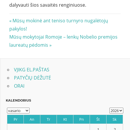
dalyvauti šios savaitės renginiuose.
Navigacija
Previous
Mūsų mokinė ant teniso turnyro nugalėtojų
Post:
pakylos!
tarp
Next
Mūsų mokytojai Romoje – lenkų Nobelio premijos
įrašų
Post:
laureatų pėdomis
VJIKG EL.PAŠTAS
PATYČIŲ DĖŽUTĖ
ORAI