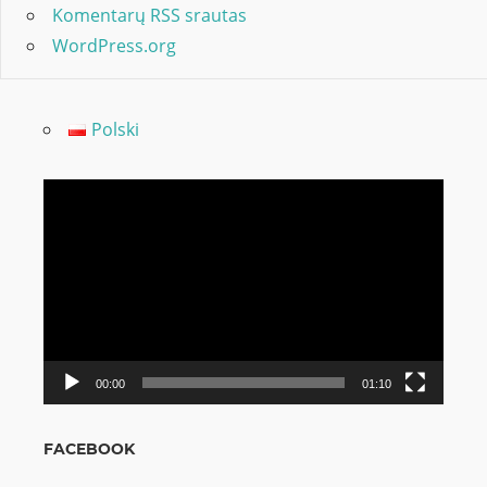
Komentarų RSS srautas
WordPress.org
Polski
Video
grotuvas
00:00
01:10
FACEBOOK