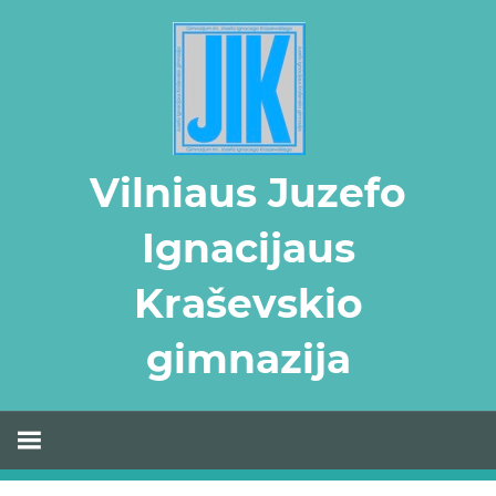
Skip
to
content
Vilniaus Juzefo
Ignacijaus
Kraševskio
gimnazija