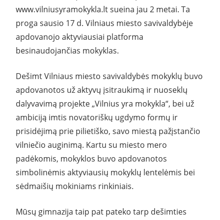
www.vilniusyramokykla.lt sueina jau 2 metai. Ta
proga sausio 17 d. Vilniaus miesto savivaldybėje
apdovanojo aktyviausiai platforma
besinaudojančias mokyklas.
Dešimt Vilniaus miesto savivaldybės mokyklų buvo
apdovanotos už aktyvų įsitraukimą ir nuoseklų
dalyvavimą projekte „Vilnius yra mokykla“, bei už
ambiciją imtis novatoriškų ugdymo formų ir
prisidėjimą prie pilietiško, savo miestą pažįstančio
vilniečio auginimą. Kartu su miesto mero
padėkomis, mokyklos buvo apdovanotos
simbolinėmis aktyviausių mokyklų lentelėmis bei
sėdmaišių mokiniams rinkiniais.
Mūsų gimnazija taip pat pateko tarp dešimties