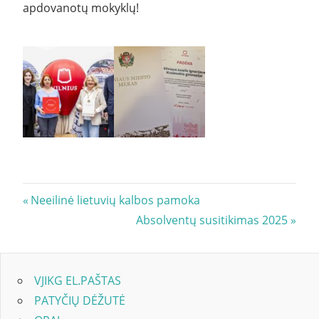
apdovanotų mokyklų!
Navigacija
Previous
Neeilinė lietuvių kalbos pamoka
Post:
Next
Absolventų susitikimas 2025
tarp
Post:
įrašų
VJIKG EL.PAŠTAS
PATYČIŲ DĖŽUTĖ