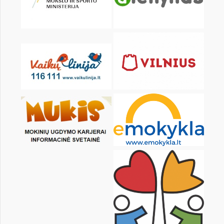
KALENDORIUS
Pr
An
Tr
Kt
Pn
Št
1
2
3
4
6
7
8
9
10
11
13
14
15
16
17
18
20
21
22
23
24
25