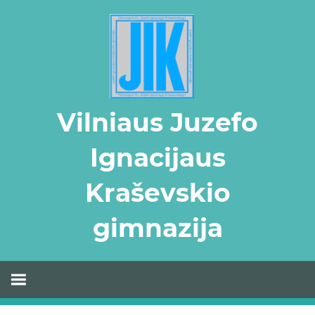
Skip
to
content
Vilniaus Juzefo
Ignacijaus
Kraševskio
gimnazija