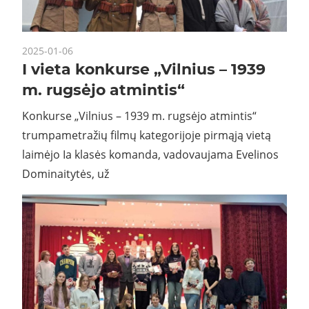
2025-01-06
I vieta konkurse „Vilnius – 1939
m. rugsėjo atmintis“
Konkurse „Vilnius – 1939 m. rugsėjo atmintis“
trumpametražių filmų kategorijoje pirmąją vietą
laimėjo Ia klasės komanda, vadovaujama Evelinos
Dominaitytės, už