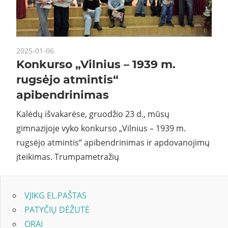
2025-01-06
Konkurso „Vilnius – 1939 m.
rugsėjo atmintis“
apibendrinimas
Kalėdų išvakarėse, gruodžio 23 d., mūsų
gimnazijoje vyko konkurso „Vilnius – 1939 m.
rugsėjo atmintis“ apibendrinimas ir apdovanojimų
įteikimas. Trumpametražių
VJIKG EL.PAŠTAS
PATYČIŲ DĖŽUTĖ
ORAI