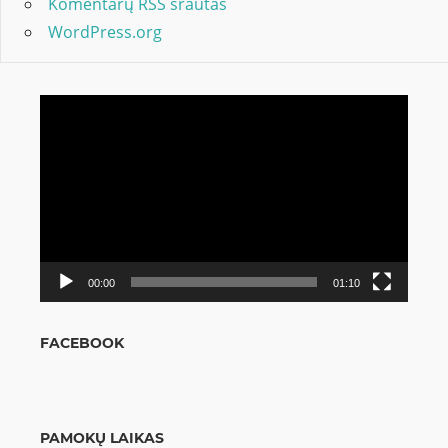
Komentarų RSS srautas
WordPress.org
Video
grotuvas
00:00
01:10
FACEBOOK
PAMOKŲ LAIKAS