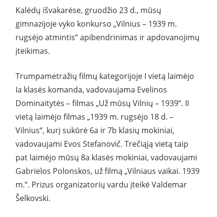
Kalėdų išvakarėse, gruodžio 23 d., mūsų
gimnazijoje vyko konkurso „Vilnius – 1939 m.
rugsėjo atmintis“ apibendrinimas ir apdovanojimų
įteikimas.
Trumpametražių filmų kategorijoje I vietą laimėjo
Ia klasės komanda, vadovaujama Evelinos
Dominaitytės – filmas „Už mūsų Vilnių – 1939“. II
vietą laimėjo filmas „1939 m. rugsėjo 18 d. –
Vilnius“, kurį sukūrė 6a ir 7b klasių mokiniai,
vadovaujami Evos Stefanovič. Trečiąją vietą taip
pat laimėjo mūsų 8a klasės mokiniai, vadovaujami
Gabrielos Polonskos, už filmą „Vilniaus vaikai. 1939
m.“. Prizus organizatorių vardu įteikė Valdemar
Šelkovski.