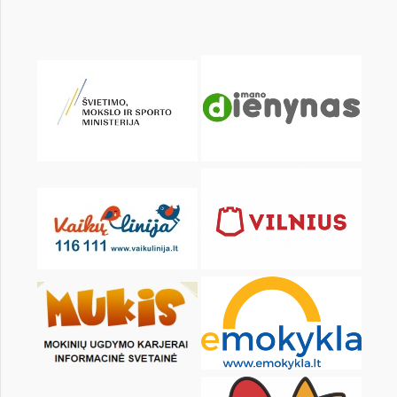
KALENDORIUS
Pr
An
Tr
Kt
Pn
Št
1
2
3
4
6
7
8
9
10
11
13
14
15
16
17
18