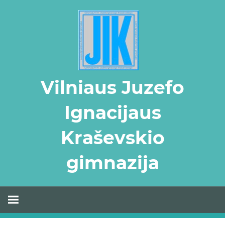
Skip
to
content
Vilniaus Juzefo
Ignacijaus
Kraševskio
gimnazija