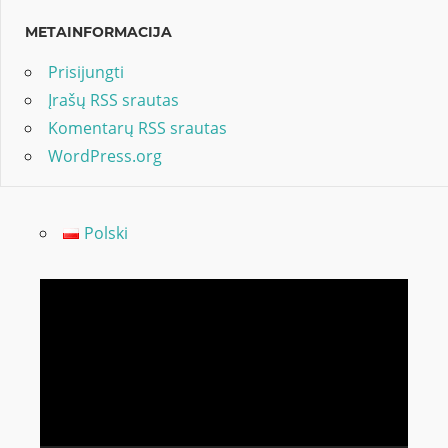
METAINFORMACIJA
Prisijungti
Įrašų RSS srautas
Komentarų RSS srautas
WordPress.org
Polski
Video
grotuvas