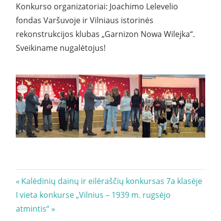
Konkurso organizatoriai: Joachimo Lelevelio
fondas Varšuvoje ir Vilniaus istorinės
rekonstrukcijos klubas „Garnizon Nowa Wilejka“.
Sveikiname nugalėtojus!
Navigacija
Previous
Kalėdinių dainų ir eilėraščių konkursas 7a klasėje
Next
Post:
I vieta konkurse „Vilnius – 1939 m. rugsėjo
tarp
Post:
atmintis“