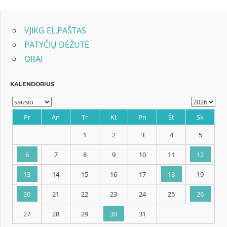
įrašų
VJIKG EL.PAŠTAS
PATYČIŲ DĖŽUTĖ
ORAI