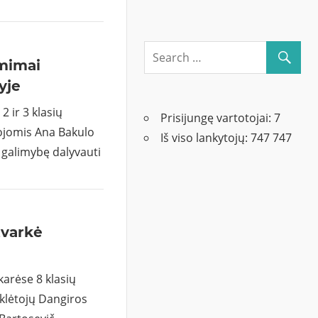
ėmimai
yje
 2 ir 3 klasių
Prisijungę vartotojai:
7
tojomis Ana Bakulo
Iš viso lankytojų:
747 747
o galimybę dalyvauti
tvarkė
karėse 8 klasių
klėtojų Dangiros