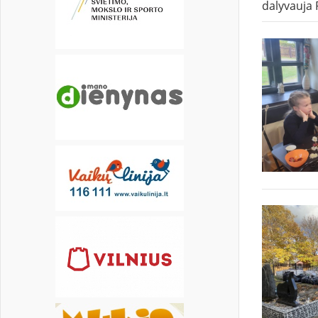
dalyvauja 
21
22
23
24
25
26
27
28
29
30
31