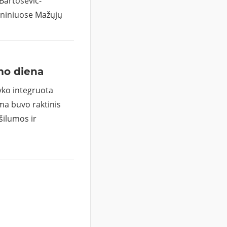
Bartosevič-
eniniuose Mažųjų
mo diena
vyko integruota
a buvo raktinis
šilumos ir