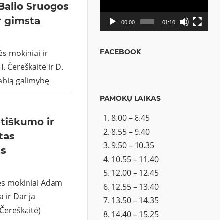
 Balio Sruogos
r gimsta
00:00
01:10
FACEBOOK
sės mokiniai ir
I. Čereškaitė ir D.
abią galimybę
PAMOKŲ LAIKAS
8.00 – 8.45
etiškumo ir
8.55 – 9.40
tas
9.50 – 10.35
as
10.55 – 11.40
12.00 – 12.45
ės mokiniai Adam
12.55 – 13.40
a ir Darija
13.50 – 14.35
Čereškaitė)
14.40 – 15.25