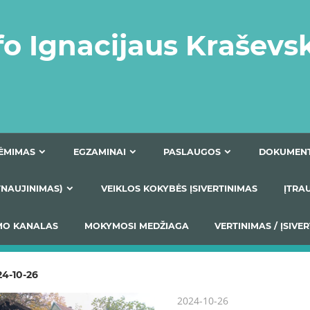
fo Ignacijaus Kraševs
PRIĖMIMAS
EGZAMINAI
PASLAUGOS
NIO ATNAUJINIMAS)
VEIKLOS KOKYBĖS ĮSIVERTINIM
S TEIKIMO KANALAS
MOKYMOSI MEDŽIAGA
VERTIN
24-10-26
2024-10-26