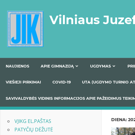
Skip
to
Vilniaus Juze
content
NAUJIENOS
APIE GIMNAZIJĄ
UGDYMAS
VIEŠIEJI PIRKIMAI
COVID-19
UTA (UGDYMO TUR
SAVIVALDYBĖS VIDINIS INFORMACIJOS APIE PAŽEIDIMU
DIENA:
20
VJIKG EL.PAŠTAS
PATYČIŲ DĖŽUTĖ