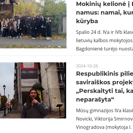
Mokinių kelionė į
namus: namai, ku
kūryba
Spalio 24 d. IVa ir IVb kla
lietuvių kalbos mokytojos 
Bagdonienė turėjo nuost
2024-10-26
Respublikinis pili
saviraiškos projek
„Perskaityti tai, k
neparašyta“
Mūsų gimnazijos IVa klas
Novicki, Viktorija Smirnov
Vinogradova (mokytoja I. 