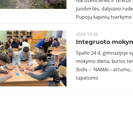
Naruševičienės ir Gretos 
Juodviršės, dalyvavo rud
Pupojų kapinių tvarkymo
2024-10-26
Integruoto moky
Spalio 24 d. gimnazijoje 
mokymo diena, kurios tem
žodis – NAMAI – artumo, 
tapatumo