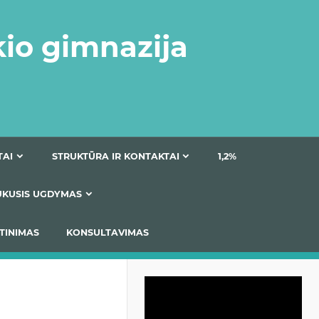
kio gimnazija
DOKUMENTAI
STRUKTŪRA IR KONTAKTAI
1
AS
ĮTRAUKUSIS UGDYMAS
IMAS / ĮSIVERTINIMAS
KONSULTAVIMAS
Video
grotuvas