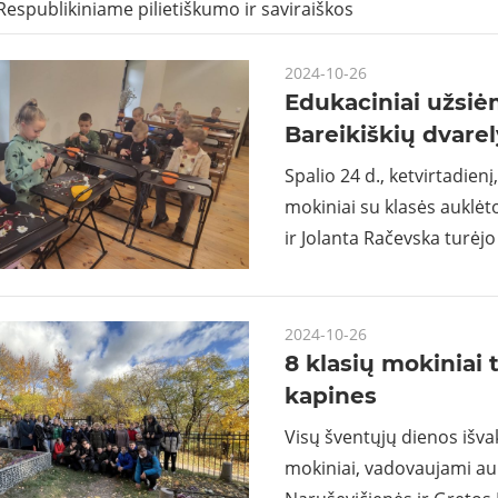
Respublikiniame pilietiškumo ir saviraiškos
2024-10-26
Edukaciniai užsi
Bareikiškių dvarel
Spalio 24 d., ketvirtadienį,
mokiniai su klasės auklė
ir Jolanta Račevska turėj
2024-10-26
8 klasių mokiniai 
kapines
Visų šventųjų dienos išva
mokiniai, vadovaujami au