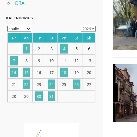
ORAI
KALENDORIUS
Pr
An
Tr
Kt
Pn
Št
Sk
1
2
3
4
5
6
7
8
9
10
11
12
13
14
15
16
17
18
19
20