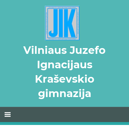
Skip
to
content
Vilniaus Juzefo
Ignacijaus
Kraševskio
gimnazija