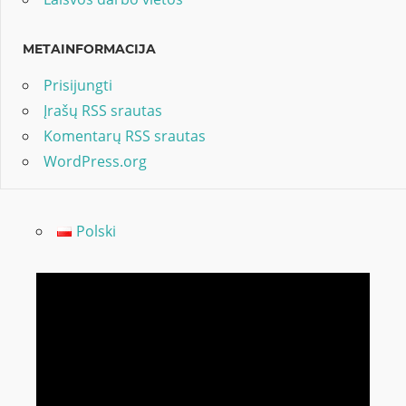
METAINFORMACIJA
Prisijungti
Įrašų RSS srautas
Komentarų RSS srautas
WordPress.org
Polski
Video
grotuvas