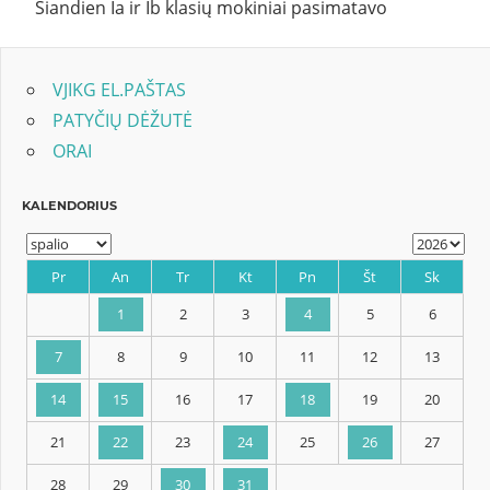
Šiandien Ia ir Ib klasių mokiniai pasimatavo
VJIKG EL.PAŠTAS
PATYČIŲ DĖŽUTĖ
ORAI