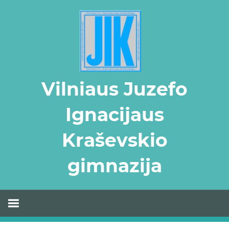
Skip
to
content
Vilniaus Juzefo
Ignacijaus
Kraševskio
gimnazija