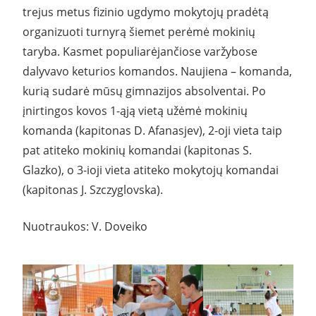
trejus metus fizinio ugdymo mokytojų pradėtą
organizuoti turnyrą šiemet perėmė mokinių
taryba. Kasmet populiarėjančiose varžybose
dalyvavo keturios komandos. Naujiena – komanda,
kurią sudarė mūsų gimnazijos absolventai. Po
įnirtingos kovos 1-ąją vietą užėmė mokinių
komanda (kapitonas D. Afanasjev), 2-oji vieta taip
pat atiteko mokinių komandai (kapitonas S.
Glazko), o 3-ioji vieta atiteko mokytojų komandai
(kapitonas J. Szczyglovska).
Nuotraukos: V. Doveiko