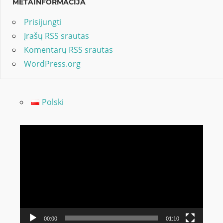
METAINFORMACIJA
Prisijungti
Įrašų RSS srautas
Komentarų RSS srautas
WordPress.org
Polski
Video
grotuvas
00:00
01:10