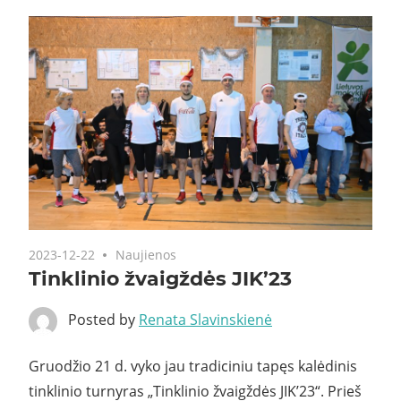
2023-12-22
Naujienos
Tinklinio žvaigždės JIK’23
Posted by
Renata Slavinskienė
Gruodžio 21 d. vyko jau tradiciniu tapęs kalėdinis
tinklinio turnyras „Tinklinio žvaigždės JIK’23“. Prieš