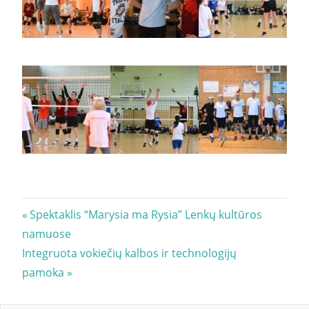
Navigacija
Previous
Spektaklis “Marysia ma Rysia” Lenkų kultūros
Post:
namuose
tarp
Next
Integruota vokiečių kalbos ir technologijų
įrašų
Post:
pamoka