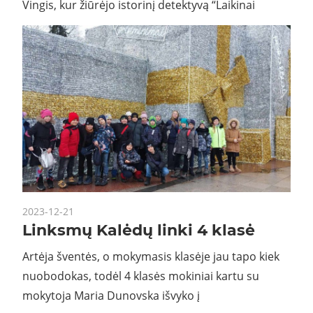
Vingis, kur žiūrėjo istorinį detektyvą “Laikinai
2023-12-21
Linksmų Kalėdų linki 4 klasė
Artėja šventės, o mokymasis klasėje jau tapo kiek
nuobodokas, todėl 4 klasės mokiniai kartu su
mokytoja Maria Dunovska išvyko į