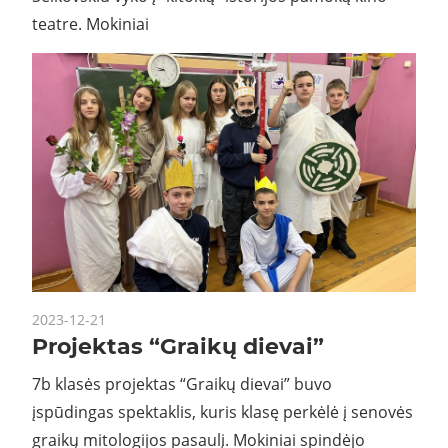
teatre. Mokiniai
2023-12-21
Projektas “Graikų dievai”
7b klasės projektas “Graikų dievai” buvo
įspūdingas spektaklis, kuris klasę perkėlė į senovės
graikų mitologijos pasaulį. Mokiniai spindėjo