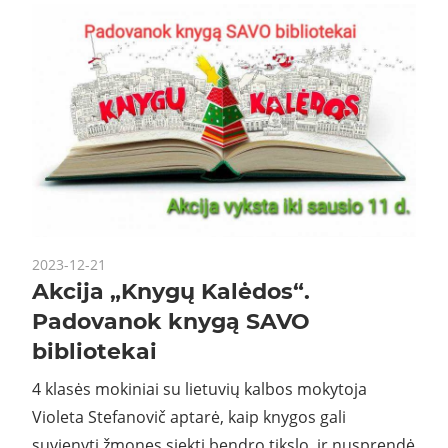
2023-12-21
Akcija „Knygų Kalėdos“.
Padovanok knygą SAVO
bibliotekai
4 klasės mokiniai su lietuvių kalbos mokytoja
Violeta Stefanovič aptarė, kaip knygos gali
suvienyti žmones siekti bendro tikslo, ir nusprendė