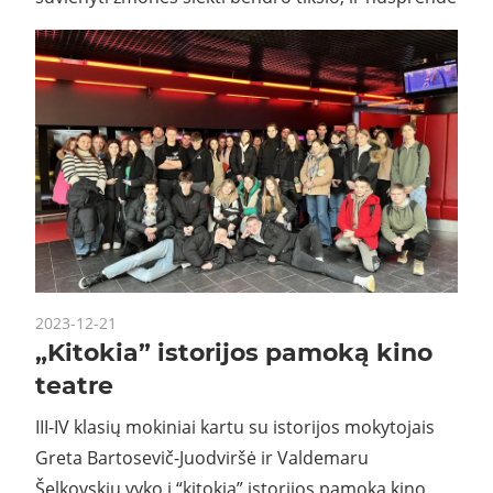
2023-12-21
„Kitokia” istorijos pamoką kino
teatre
III-IV klasių mokiniai kartu su istorijos mokytojais
Greta Bartosevič-Juodviršė ir Valdemaru
Šelkovskiu vyko į “kitokią” istorijos pamoką kino