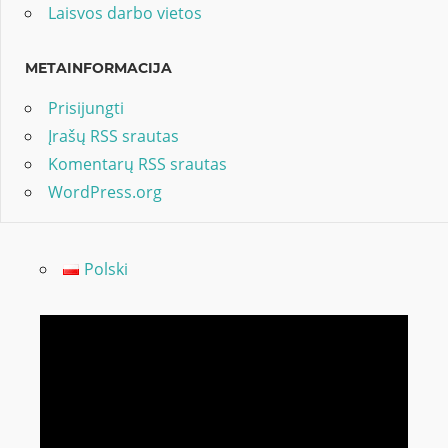
Laisvos darbo vietos
METAINFORMACIJA
Prisijungti
Įrašų RSS srautas
Komentarų RSS srautas
WordPress.org
Polski
Video
grotuvas