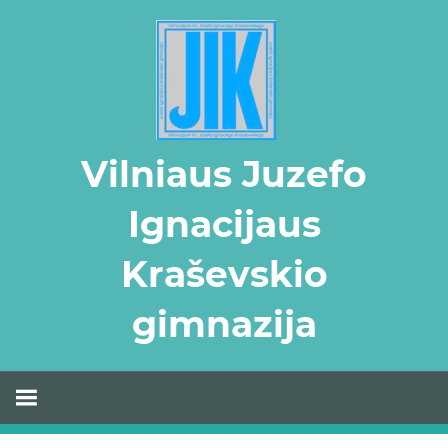
Skip
to
content
Vilniaus Juzefo
Ignacijaus
Kraševskio
gimnazija