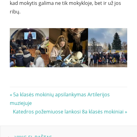
kad mokytis galima ne tik mokykloje, bet ir už jos
ribų.
Navigacija
Previous
5a klasės mokinių apsilankymas Artilerijos
Post:
muziejuje
tarp
Next
Katedros požemiuose lankosi 8a klasės mokiniai
įrašų
Post: