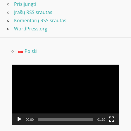
Prisijungti
Įrašų RSS srautas
Komentarų RSS srautas
WordPress.org
Polski
Video
grotuvas
00:00
01:10