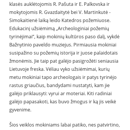
klasės auklėtojomis R. Pašuta ir E. Palkovska ir
mokytojomis R. Gvazdaitytė bei V. Martinkutė -
Simokaitienė laiką leido Katedros požemiuose.
Edukacinį užsiėmimą „Archeologiniai požemių
tyrinėjimai“, kaip mokinių kultūros paso dalį, vykdė
Bažnytinio paveldo muziejus. Pirmiausia mokiniai
susipažino su požemių istorija ir juose palaidotais
žmonėmis. Jie taip pat galėjo pasigrožėti seniausia
Lietuvoje freska. Vėliau vyko užsiėmimai, kurių
metu mokiniai tapo archeologais ir patys tyrinėjo
rastus griaučius, bandydami nustatyti, kam jie
galėjo priklausyti: vyrui ar moteriai. Kiti radiniai
galėjo papasakoti, kas buvo žmogus ir ką jis veikė
gyvenime.
Šios veiklos mokiniams labai patiko, nes patvirtino,