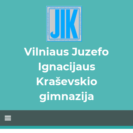
Skip
to
content
Vilniaus Juzefo
Ignacijaus
Kraševskio
gimnazija