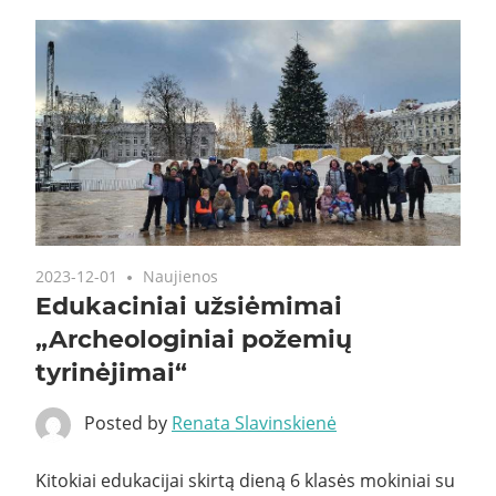
2023-12-01
Naujienos
Edukaciniai užsiėmimai
„Archeologiniai požemių
tyrinėjimai“
Posted by
Renata Slavinskienė
Kitokiai edukacijai skirtą dieną 6 klasės mokiniai su