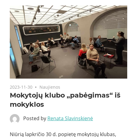
2023-11-30
Naujienos
Mokytojų klubo „pabėgimas“ iš
mokyklos
Posted by
Renata Slavinskienė
Niūrią lapkričio 30 d. popietę mokytojų klubas,