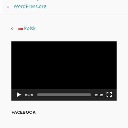
WordPress.org
Polski
Video
grotuvas
00:00
01:10
FACEBOOK