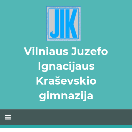
Skip
to
content
Vilniaus Juzefo
Ignacijaus
Kraševskio
gimnazija