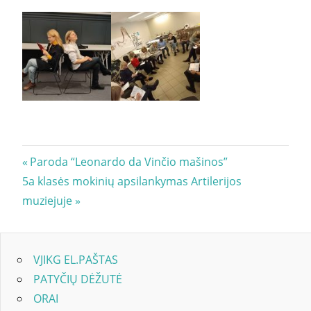
Navigacija
Previous
Paroda “Leonardo da Vinčio mašinos”
Next
Post:
5a klasės mokinių apsilankymas Artilerijos
tarp
Post:
muziejuje
įrašų
VJIKG EL.PAŠTAS
PATYČIŲ DĖŽUTĖ
ORAI