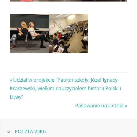
Nawigacja
Previous
Udział w projekcie “Patron szkoły, Józef Ignacy
Post:
Kraszewski, wielkim nauczycielem historii Polski i
wpisu
Litwy”
Next
Pasowanie na Ucznia
Post:
POCZTA VJIKG