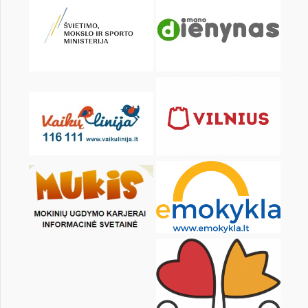
KALENDARZ
pon.
wt.
śr.
czw.
pt.
sob.
1
2
3
4
6
7
8
9
10
11
13
14
15
16
17
18
20
21
22
23
24
25
27
28
29
30