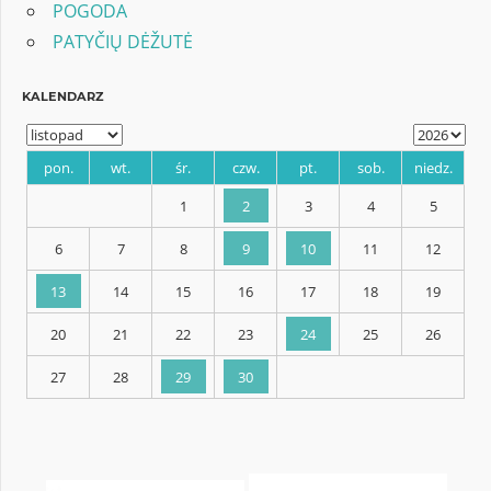
POGODA
PATYČIŲ DĖŽUTĖ