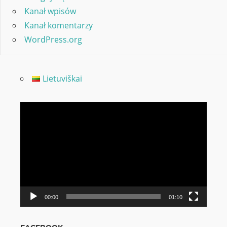
Kanał wpisów
Kanał komentarzy
WordPress.org
Lietuviškai
Odtwarzacz
video
00:00
01:10