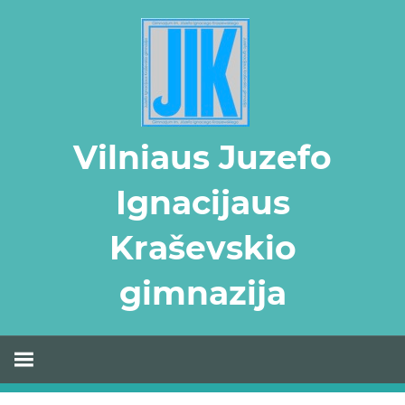
Skip
to
content
Vilniaus Juzefo
Ignacijaus
Kraševskio
gimnazija