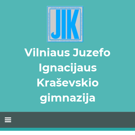
Skip
to
content
Vilniaus Juzefo
Ignacijaus
Kraševskio
gimnazija