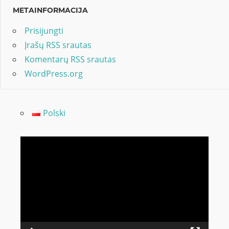
METAINFORMACIJA
Prisijungti
Įrašų RSS srautas
Komentarų RSS srautas
WordPress.org
Polski
Video
grotuvas