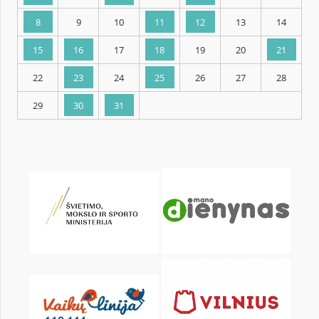
KALENDORIUS
Pr
An
Tr
Kt
Pn
Št
1
2
3
4
5
6