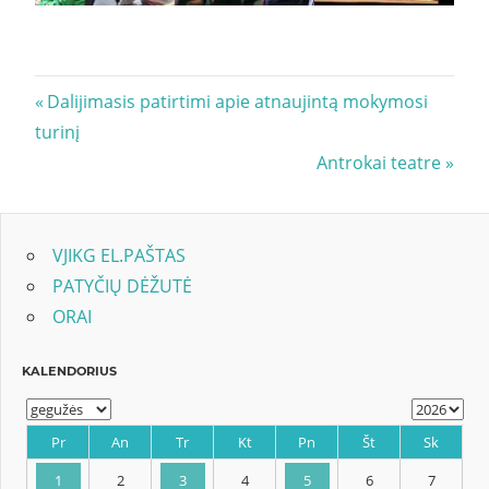
Navigacija
Previous
Dalijimasis patirtimi apie atnaujintą mokymosi
Post:
turinį
tarp
Next
Antrokai teatre
įrašų
Post:
VJIKG EL.PAŠTAS
PATYČIŲ DĖŽUTĖ
ORAI