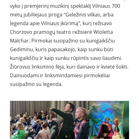
vyko į premjerinį muzikinį spektaklį Vilniaus 700
metų jubiliejaus proga “Geležinis vilkas, arba
legenda apie Vilniaus įkūrimą”, kurį režisavo
Chorzovo pramogų teatro režisierė Wioletta
Malchar. Pirmokai susipažino su kunigaikščiu
Gediminu, kuris papasakojo, kaip sunku būti
kunigaikščiu ir kaip sunku rūpintis savo liaudimi.
Žiūrovus linksmino fėja, kuri dainavo ir kvietė šokti.
Dainuodami ir linksmindamiesi pirmokėliai
susipažino su legenda.