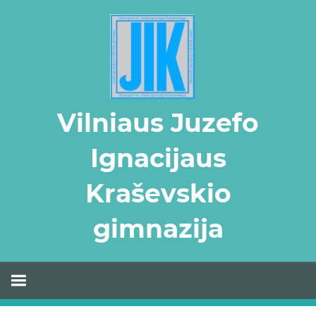
Skip
to
content
Vilniaus Juzefo
Ignacijaus
Kraševskio
gimnazija