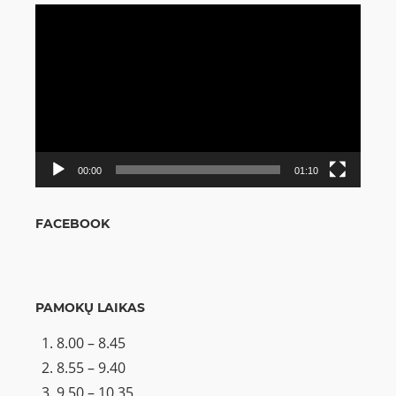
Video
grotuvas
00:00
01:10
FACEBOOK
PAMOKŲ LAIKAS
8.00 – 8.45
8.55 – 9.40
9.50 – 10.35