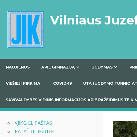
Skip
to
Vilniaus Juze
content
NAUJIENOS
APIE GIMNAZIJĄ
UGDYMAS
VIEŠIEJI PIRKIMAI
COVID-19
UTA (UGDYMO TUR
SAVIVALDYBĖS VIDINIS INFORMACIJOS APIE PAŽEIDIMU
VJIKG EL.PAŠTAS
PATYČIŲ DĖŽUTĖ