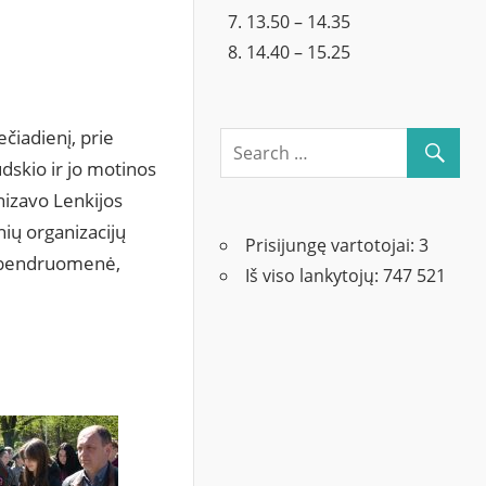
13.50 – 14.35
14.40 – 15.25
čiadienį, prie
udskio ir jo motinos
nizavo Lenkijos
ių organizacijų
Prisijungę vartotojai:
3
os bendruomenė,
Iš viso lankytojų:
747 521