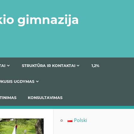
kio gimnazija
DOKUMENTAI
STRUKTŪRA IR KONTAKTAI
1
AS
ĮTRAUKUSIS UGDYMAS
IMAS / ĮSIVERTINIMAS
KONSULTAVIMAS
Polski