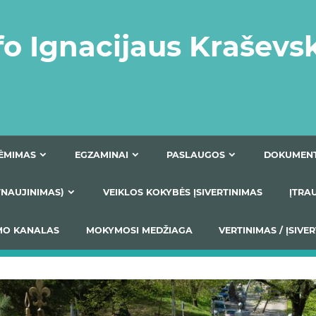
fo Ignacijaus Kraševs
PRIĖMIMAS
EGZAMINAI
PASLAUGOS
NIO ATNAUJINIMAS)
VEIKLOS KOKYBĖS ĮSIVERTINIM
S TEIKIMO KANALAS
MOKYMOSI MEDŽIAGA
VERTIN