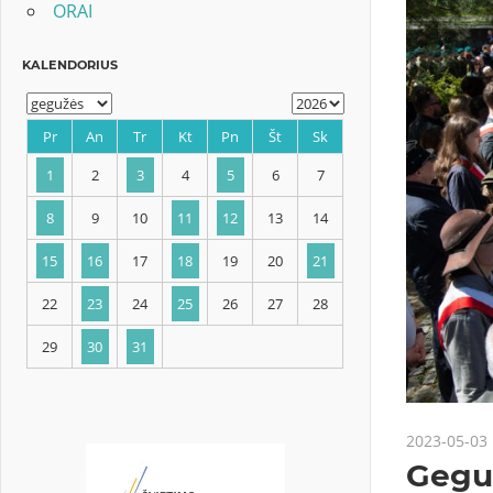
ORAI
KALENDORIUS
Pr
An
Tr
Kt
Pn
Št
Sk
1
2
3
4
5
6
7
8
9
10
11
12
13
14
2023-05-03
15
16
17
18
19
20
21
Geguž