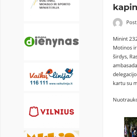
22
23
24
25
26
27
28
kapi
29
30
31
Pos
Minint 232
Motinos ir
širdys, R
ambasada 
delegacijo
kartu su 
Nuotrauko