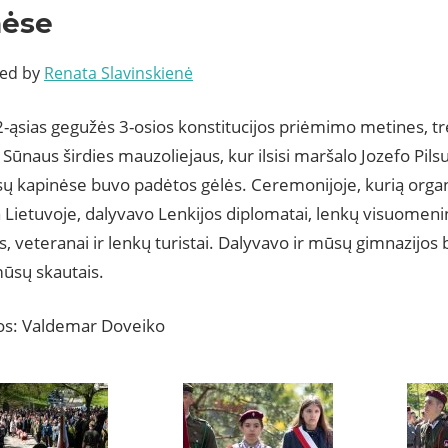
nėse
ted by
Renata Slavinskienė
-ąsias gegužės 3-osios konstitucijos priėmimo metines, tre
 Sūnaus širdies mauzoliejaus, kur ilsisi maršalo Jozefo Pils
asų kapinėse buvo padėtos gėlės. Ceremonijoje, kurią orga
Lietuvoje, dalyvavo Lenkijos diplomatai, lenkų visuomenin
s, veteranai ir lenkų turistai. Dalyvavo ir mūsų gimnazij
mūsų skautais.
s: Valdemar Doveiko