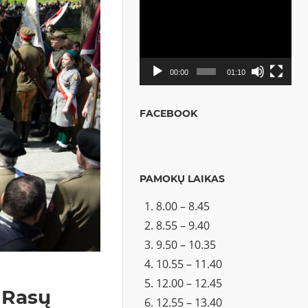
Video
grotuvas
00:00
01:10
FACEBOOK
PAMOKŲ LAIKAS
8.00 – 8.45
8.55 – 9.40
9.50 – 10.35
10.55 – 11.40
12.00 – 12.45
 Rasų
12.55 – 13.40