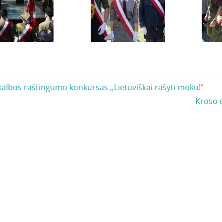
acija
kalbos raštingumo konkursas ,,Lietuviškai rašyti moku!“
Next
Kroso 
Post: