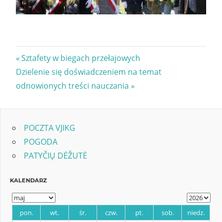
Nawigacja
Previous
Sztafety w biegach przełajowych
Next
Post:
Dzielenie się doświadczeniem na temat
wpisu
Post:
odnowionych treści nauczania
POCZTA VJIKG
POGODA
PATYČIŲ DĖŽUTĖ