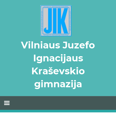
Skip
to
content
Vilniaus Juzefo
Ignacijaus
Kraševskio
gimnazija