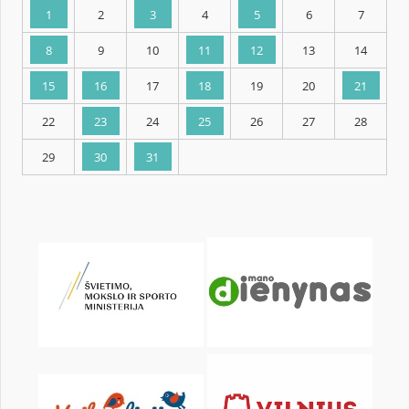
KALENDARZ
pon.
wt.
śr.
czw.
pt.
sob.