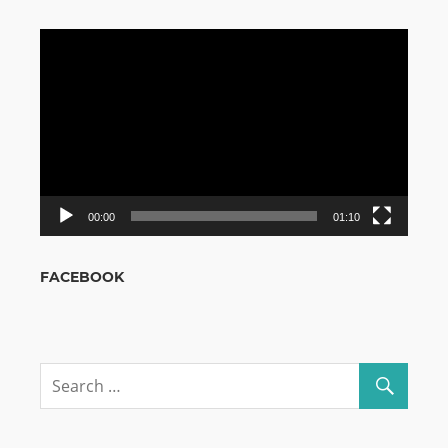
Odtwarzacz
video
00:00
01:10
FACEBOOK