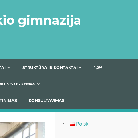
kio gimnazija
DOKUMENTAI
STRUKTŪRA IR KONTAKTAI
1
AS
ĮTRAUKUSIS UGDYMAS
IMAS / ĮSIVERTINIMAS
KONSULTAVIMAS
Polski