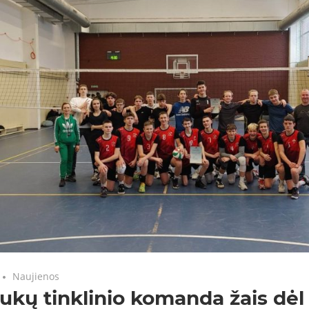
Naujienos
ukų tinklinio komanda žais dėl 