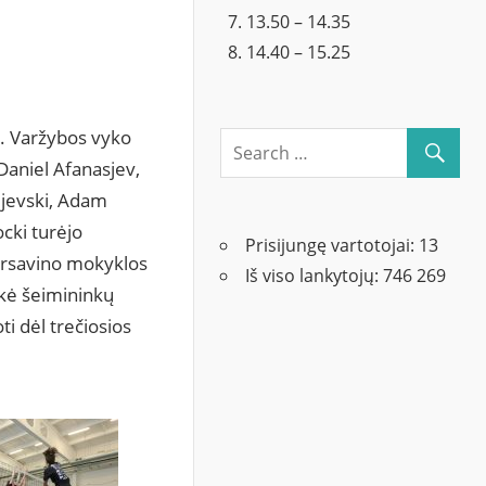
13.50 – 14.35
14.40 – 15.25
at. Varžybos vyko
Daniel Afanasjev,
ijevski, Adam
cki turėjo
Prisijungę vartotojai:
13
arsavino mokyklos
Iš viso lankytojų:
746 269
kė šeimininkų
ti dėl trečiosios