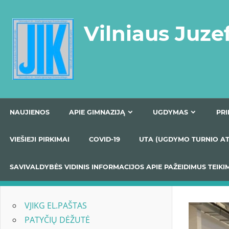
Skip
to
Vilniaus Juze
content
NAUJIENOS
APIE GIMNAZIJĄ
UGDYMAS
VIEŠIEJI PIRKIMAI
COVID-19
UTA (UGDYMO TUR
SAVIVALDYBĖS VIDINIS INFORMACIJOS APIE PAŽEIDIMU
VJIKG EL.PAŠTAS
PATYČIŲ DĖŽUTĖ