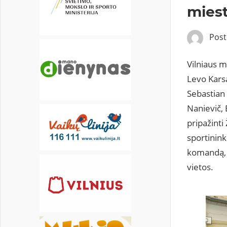
20
21
22
23
24
25
26
mies
27
28
Pos
Vilniaus m
Levo Kars
Sebastian 
Nanievič, 
pripažint
sportinin
komandą, o
vietos.