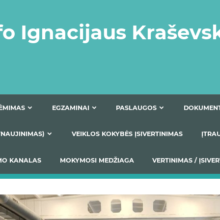
fo Ignacijaus Kraševs
PRIĖMIMAS
EGZAMINAI
PASLAUGOS
NIO ATNAUJINIMAS)
VEIKLOS KOKYBĖS ĮSIVERTINIM
S TEIKIMO KANALAS
MOKYMOSI MEDŽIAGA
VERTIN