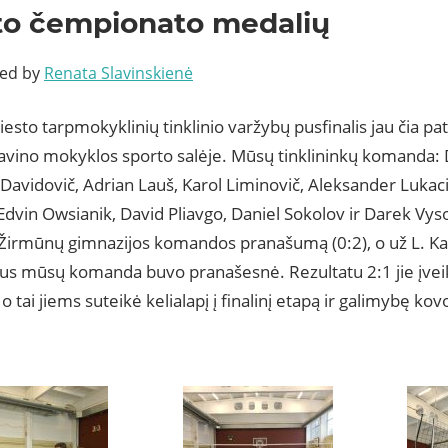
to čempionato medalių
ted by
Renata Slavinskienė
iesto tarpmokyklinių tinklinio varžybų pusfinalis jau čia p
avino mokyklos sporto salėje. Mūsų tinklininkų komanda: 
Davidovič, Adrian Lauš, Karol Liminovič, Aleksander Lukac
Edvin Owsianik, David Pliavgo, Daniel Sokolov ir Darek Vyso
i Žirmūnų gimnazijos komandos pranašumą (0:2), o už L. K
kus mūsų komanda buvo pranašesnė. Rezultatu 2:1 jie įvei
 tai jiems suteikė kelialapį į finalinį etapą ir galimybę kovo