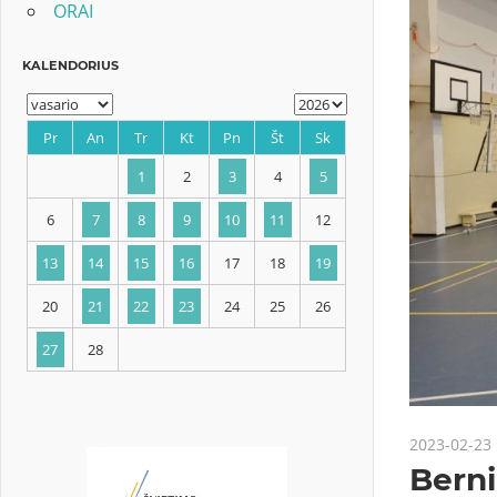
ORAI
KALENDORIUS
Pr
An
Tr
Kt
Pn
Št
Sk
1
2
3
4
5
6
7
8
9
10
11
12
2023-02-23
13
14
15
16
17
18
19
Berni