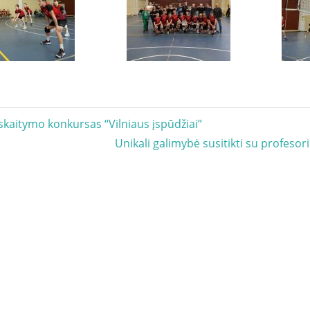
acija
skaitymo konkursas “Vilniaus įspūdžiai”
Next
Unikali galimybė susitikti su profeso
Post: