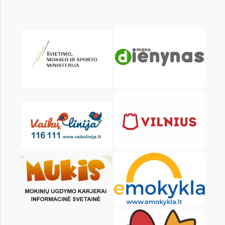
Pr
An
Tr
Kt
Pn
Št
1
2
3
4
6
7
8
9
10
11
13
14
15
16
17
18
20
21
22
23
24
25
27
28