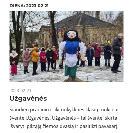
DIENA:
2023-02-21
2023-02-21
Užgavėnės
Šiandien pradinių ir ikimokyklinės klasių mokiniai
šventė Užgavėnes. Užgavėnės – tai šventė, skirta
išvaryti piktąją žiemos dvasią ir pasitikti pavasarį.