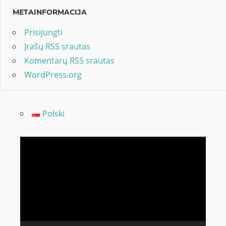
METAINFORMACIJA
Prisijungti
Įrašų RSS srautas
Komentarų RSS srautas
WordPress.org
Polski
Video
grotuvas