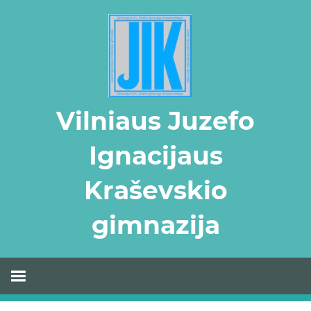
Skip
to
content
Vilniaus Juzefo
Ignacijaus
Kraševskio
gimnazija