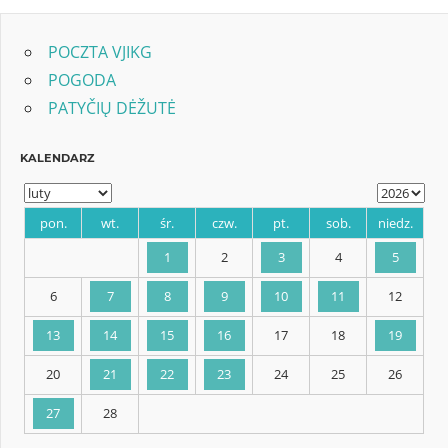
POCZTA VJIKG
POGODA
PATYČIŲ DĖŽUTĖ
KALENDARZ