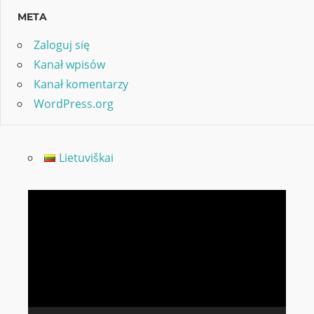
META
Zaloguj się
Kanał wpisów
Kanał komentarzy
WordPress.org
Lietuviškai
Odtwarzacz
video