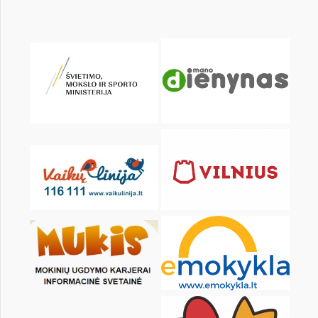
pon.
wt.
śr.
czw.
pt.
sob.
1
2
3
4
6
7
8
9
10
11
13
14
15
16
17
18
20
21
22
23
24
25
27
28