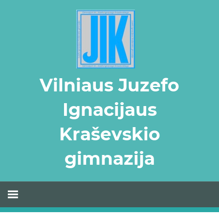
Skip
to
content
Vilniaus Juzefo
Ignacijaus
Kraševskio
gimnazija