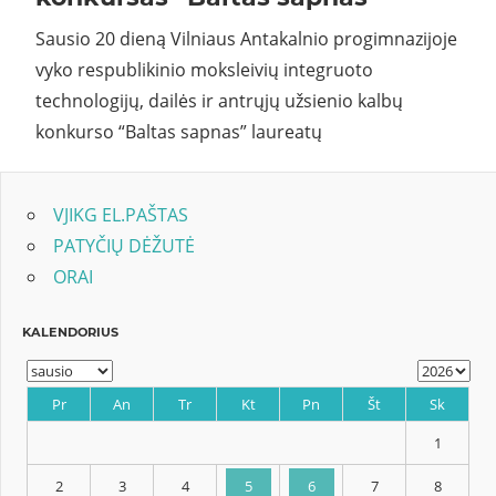
Sausio 20 dieną Vilniaus Antakalnio progimnazijoje
vyko respublikinio moksleivių integruoto
technologijų, dailės ir antrųjų užsienio kalbų
konkurso “Baltas sapnas” laureatų
VJIKG EL.PAŠTAS
PATYČIŲ DĖŽUTĖ
ORAI