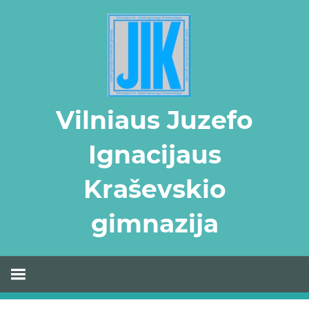
Skip
to
content
Vilniaus Juzefo
Ignacijaus
Kraševskio
gimnazija