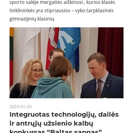
sporto salėje mergaitės aiškinosi , kurios klasės
tinklininkės yra stipriausios – vyko tarpklasinės
gimnazijinių klasinių
2023-01-20
Integruotas technologijų, dailės
ir antrųjų užsienio kalbų
konkursas “Baltas sapnas”