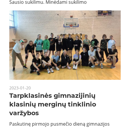
Sausio sukilimu. Minėdami sukilimo
2023-01-20
Tarpklasinės gimnazijinių
klasinių merginų tinklinio
varžybos
Paskutinę pirmojo pusmečio dieną gimnazijos