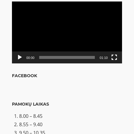
Video
grotuvas
00:00
01:10
FACEBOOK
PAMOKŲ LAIKAS
8.00 – 8.45
8.55 – 9.40
9.50 – 10.35