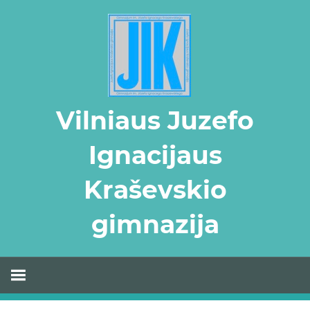
Skip
to
content
Vilniaus Juzefo
Ignacijaus
Kraševskio
gimnazija