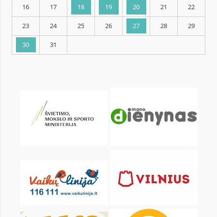
KALENDORIUS
Pr
An
Tr
Kt
Pn
Št
2
3
4
5
6
7
9
10
11
12
13
14
16
17
18
19
20
21
23
24
25
26
27
28