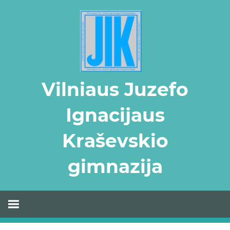
Skip
to
content
Vilniaus Juzefo
Ignacijaus
Kraševskio
gimnazija