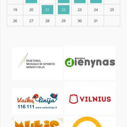
KALENDORIUS
Pr
An
Tr
Kt
Pn
Št
1
2
3
5
6
7
8
9
10
12
13
14
15
16
17