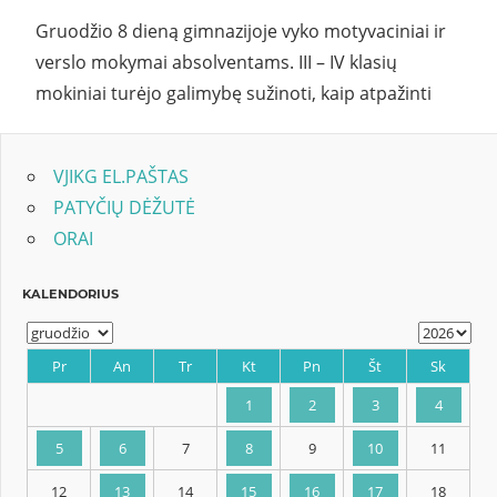
Gruodžio 8 dieną gimnazijoje vyko motyvaciniai ir
verslo mokymai absolventams. III – IV klasių
mokiniai turėjo galimybę sužinoti, kaip atpažinti
VJIKG EL.PAŠTAS
PATYČIŲ DĖŽUTĖ
ORAI