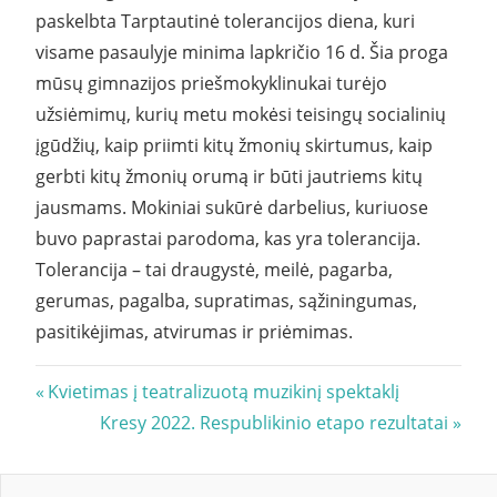
paskelbta Tarptautinė tolerancijos diena, kuri
visame pasaulyje minima lapkričio 16 d. Šia proga
mūsų gimnazijos priešmokyklinukai turėjo
užsiėmimų, kurių metu mokėsi teisingų socialinių
įgūdžių, kaip priimti kitų žmonių skirtumus, kaip
gerbti kitų žmonių orumą ir būti jautriems kitų
jausmams. Mokiniai sukūrė darbelius, kuriuose
buvo paprastai parodoma, kas yra tolerancija.
Tolerancija – tai draugystė, meilė, pagarba,
gerumas, pagalba, supratimas, sąžiningumas,
pasitikėjimas, atvirumas ir priėmimas.
Navigacija
Previous
Kvietimas į teatralizuotą muzikinį spektaklį
Post:
Next
Kresy 2022. Respublikinio etapo rezultatai
tarp
Post:
įrašų