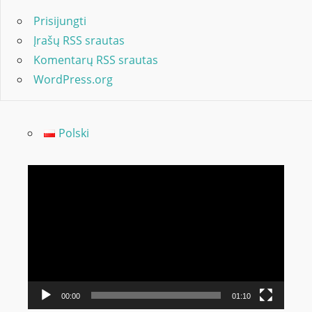
Prisijungti
Įrašų RSS srautas
Komentarų RSS srautas
WordPress.org
Polski
Video
grotuvas
00:00
01:10