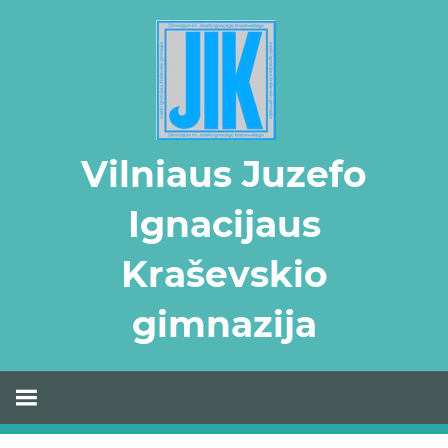
Skip
to
content
Vilniaus Juzefo
Ignacijaus
Kraševskio
gimnazija