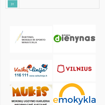
KALENDORIUS
Pr
An
Tr
Kt
Pn
Št
1
3
4
5
6
7
8
10
11
12
13
14
15