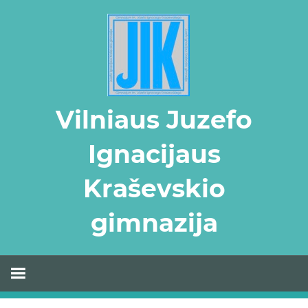
Skip
to
content
Vilniaus Juzefo
Ignacijaus
Kraševskio
gimnazija