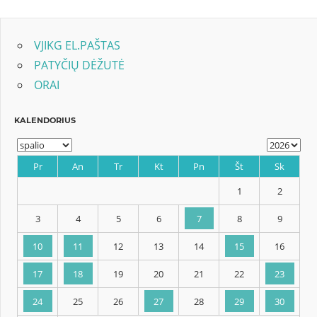
Post:
įrašų
VJIKG EL.PAŠTAS
PATYČIŲ DĖŽUTĖ
ORAI