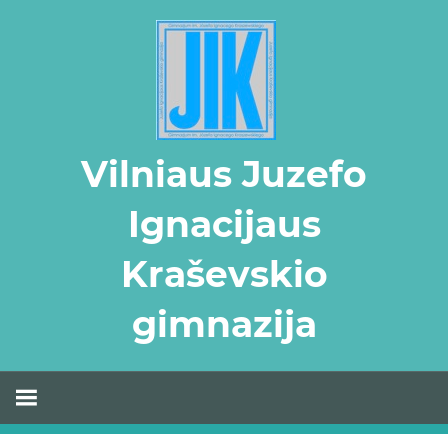
Skip
to
content
Vilniaus Juzefo
Ignacijaus
Kraševskio
gimnazija