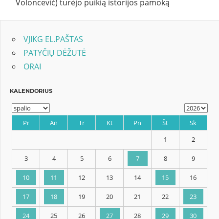
Voloncevič) turėjo puikią istorijos pamoką
VJIKG EL.PAŠTAS
PATYČIŲ DĖŽUTĖ
ORAI