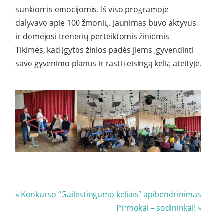
sunkiomis emocijomis. Iš viso programoje
dalyvavo apie 100 žmonių. Jaunimas buvo aktyvus
ir domėjosi trenerių perteiktomis žiniomis.
Tikimės, kad įgytos žinios padės jiems įgyvendinti
savo gyvenimo planus ir rasti teisingą kelią ateityje.
Navigacija
Previous
Konkurso “Gailestingumo keliais” apibendrinimas
Post:
Next
Pirmokai – sodininkai!
tarp