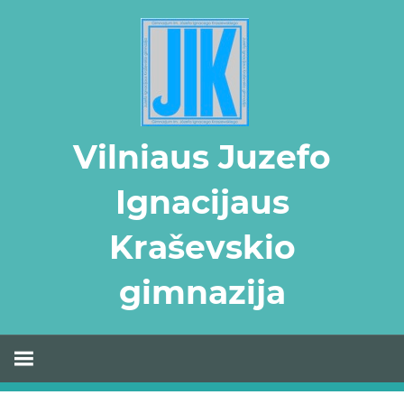
Skip
to
content
Vilniaus Juzefo
Ignacijaus
Kraševskio
gimnazija