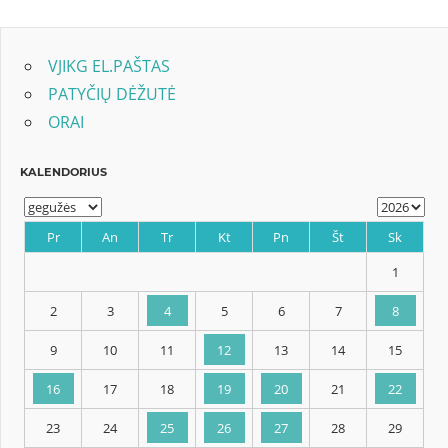
Post:
įrašų
VJIKG EL.PAŠTAS
PATYČIŲ DĖŽUTĖ
ORAI