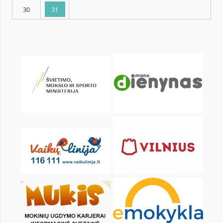
KALENDORIUS
Pr
An
Tr
Kt
Pn
Št
2
3
4
5
6
7
9
10
11
12
13
14