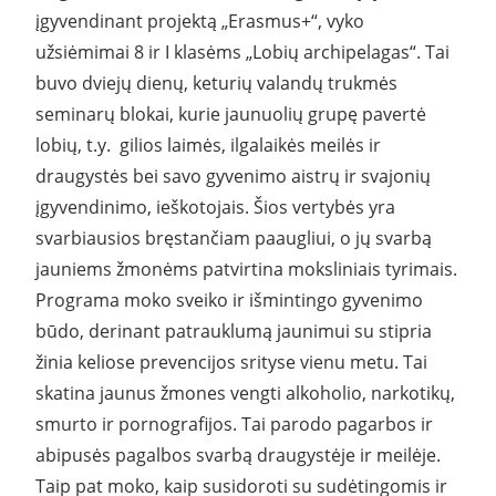
įgyvendinant projektą „Erasmus+“, vyko
užsiėmimai 8 ir I klasėms „Lobių archipelagas“. Tai
buvo dviejų dienų, keturių valandų trukmės
seminarų blokai, kurie jaunuolių grupę pavertė
lobių, t.y. gilios laimės, ilgalaikės meilės ir
draugystės bei savo gyvenimo aistrų ir svajonių
įgyvendinimo, ieškotojais. Šios vertybės yra
svarbiausios bręstančiam paaugliui, o jų svarbą
jauniems žmonėms patvirtina moksliniais tyrimais.
Programa moko sveiko ir išmintingo gyvenimo
būdo, derinant patrauklumą jaunimui su stipria
žinia keliose prevencijos srityse vienu metu. Tai
skatina jaunus žmones vengti alkoholio, narkotikų,
smurto ir pornografijos. Tai parodo pagarbos ir
abipusės pagalbos svarbą draugystėje ir meilėje.
Taip pat moko, kaip susidoroti su sudėtingomis ir