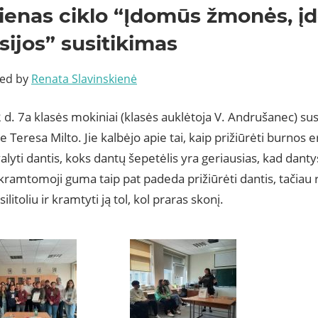
ienas ciklo “Įdomūs žmonės, į
sijos” susitikimas
ted by
Renata Slavinskienė
d. 7a klasės mokiniai (klasės auklėtoja V. Andrušanec) sus
 Teresa Milto. Jie kalbėjo apie tai, kaip prižiūrėti burnos 
alyti dantis, koks dantų šepetėlis yra geriausias, kad danty
kramtomoji guma taip pat padeda prižiūrėti dantis, tačiau r
litoliu ir kramtyti ją tol, kol praras skonį.