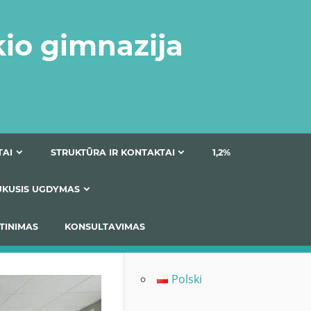
kio gimnazija
DOKUMENTAI
STRUKTŪRA IR KONTAKTAI
1
AS
ĮTRAUKUSIS UGDYMAS
IMAS / ĮSIVERTINIMAS
KONSULTAVIMAS
Polski