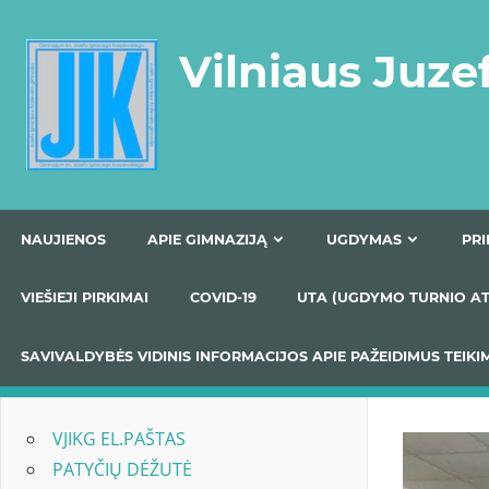
Skip
to
Vilniaus Juze
content
NAUJIENOS
APIE GIMNAZIJĄ
UGDYMAS
VIEŠIEJI PIRKIMAI
COVID-19
UTA (UGDYMO TUR
SAVIVALDYBĖS VIDINIS INFORMACIJOS APIE PAŽEIDIMU
VJIKG EL.PAŠTAS
PATYČIŲ DĖŽUTĖ