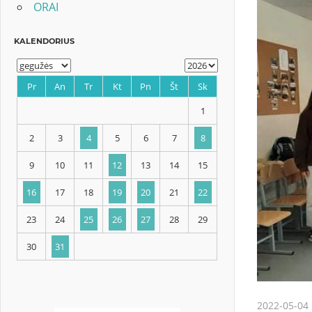
ORAI
KALENDORIUS
Pr
An
Tr
Kt
Pn
Št
Sk
1
2
3
4
5
6
7
8
9
10
11
12
13
14
15
2022-05-04