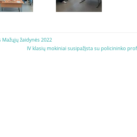
acija
s Mažųjų žaidynės 2022
Next
IV klasių mokiniai susipažįsta su policininko pro
Post: