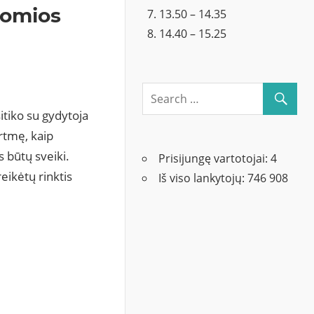
domios
13.50 – 14.35
14.40 – 15.25
itiko su gydytoja
ertmę, kaip
s būtų sveiki.
Prisijungę vartotojai:
4
eikėtų rinktis
Iš viso lankytojų:
746 908