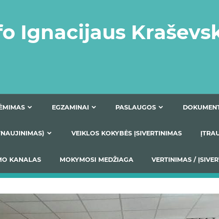
fo Ignacijaus Kraševs
PRIĖMIMAS
EGZAMINAI
PASLAUGOS
NIO ATNAUJINIMAS)
VEIKLOS KOKYBĖS ĮSIVERTINIM
S TEIKIMO KANALAS
MOKYMOSI MEDŽIAGA
VERTIN