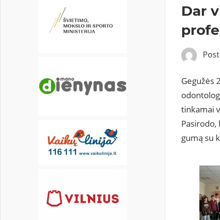
16
17
18
19
20
21
22
Dar v
profe
23
24
25
26
27
28
29
30
31
Pos
Gegužės 2 
odontologe
tinkamai v
Pasirodo, 
gumą su ksi