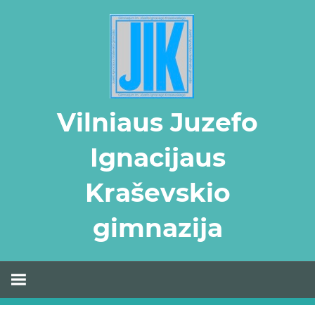
Skip
to
content
Vilniaus Juzefo
Ignacijaus
Kraševskio
gimnazija