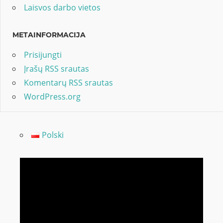
Laisvos darbo vietos
METAINFORMACIJA
Prisijungti
Įrašų RSS srautas
Komentarų RSS srautas
WordPress.org
Polski
Video
grotuvas