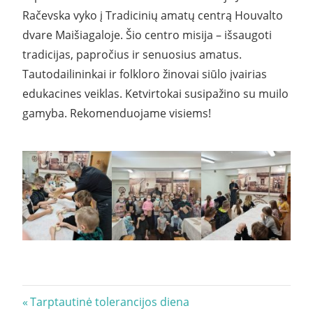
Račevska vyko į Tradicinių amatų centrą Houvalto
dvare Maišiagaloje. Šio centro misija – išsaugoti
tradicijas, papročius ir senuosius amatus.
Tautodailininkai ir folkloro žinovai siūlo įvairias
edukacines veiklas. Ketvirtokai susipažino su muilo
gamyba. Rekomenduojame visiems!
Navigacija
Previous
Tarptautinė tolerancijos diena