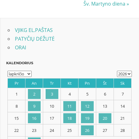
Post:
Next
Šv. Martyno diena
tarp
Post:
įrašų
VJIKG EL.PAŠTAS
PATYČIŲ DĖŽUTĖ
ORAI